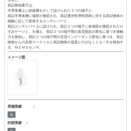
を有し、
前記検知素子は、
半導体層上に絶縁層を介して設けられた２つの端子と、
前記半導体層に端部が接続され、前記透光性弾性部材に対する前記物体の
接触に応じて変形するカンチレバーと、
前記カンチレバー上に設けられ、前記２つの端子に各端部が接続されたひ
ずみゲージと、を備え、前記２つの端子間の直流抵抗の変化に基づき接触
力を検知し、前記２つの端子間の交流インピーダンス変化に基づき、前記
物体からの反射スペクトルと前記物体の温度との少なくとも一方を検知す
る、ＭＥＭＳセンサ。
イメージ図
実施実績 ：
無
許諾実績 ：