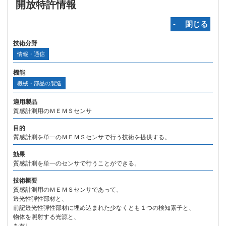
開放特許情報
‐ 閉じる
技術分野
情報・通信
機能
機械・部品の製造
適用製品
質感計測用のＭＥＭＳセンサ
目的
質感計測を単一のＭＥＭＳセンサで行う技術を提供する。
効果
質感計測を単一のセンサで行うことができる。
技術概要
質感計測用のＭＥＭＳセンサであって、
透光性弾性部材と、
前記透光性弾性部材に埋め込まれた少なくとも１つの検知素子と、
物体を照射する光源と、