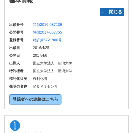
基本情報
‐ 閉じる
出願番号
特願2016-087136
公開番号
特開2017-067755
登録番号
特許第6721900号
出願日
2016/4/25
公開日
2017/4/6
出願人
国立大学法人 新潟大学
特許権者
国立大学法人 新潟大学
権利化状況
権利化済
発明の名称
ＭＥＭＳセンサ
登録者への連絡はこちら