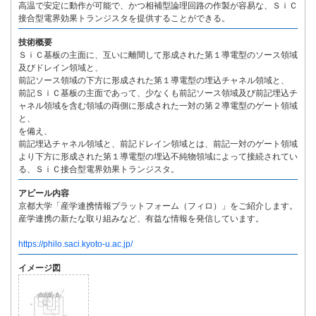
高温で安定に動作が可能で、かつ相補型論理回路の作製が容易な、ＳｉＣ
接合型電界効果トランジスタを提供することができる。
技術概要
ＳｉＣ基板の主面に、互いに離間して形成された第１導電型のソース領域
及びドレイン領域と、
前記ソース領域の下方に形成された第１導電型の埋込チャネル領域と、
前記ＳｉＣ基板の主面であって、少なくも前記ソース領域及び前記埋込チ
ャネル領域を含む領域の両側に形成された一対の第２導電型のゲート領域
と、
を備え、
前記埋込チャネル領域と、前記ドレイン領域とは、前記一対のゲート領域
より下方に形成された第１導電型の埋込不純物領域によって接続されてい
る、ＳｉＣ接合型電界効果トランジスタ。
アピール内容
京都大学「産学連携情報プラットフォーム（フィロ）」をご紹介します。
産学連携の新たな取り組みなど、有益な情報を発信しています。
https://philo.saci.kyoto-u.ac.jp/
イメージ図