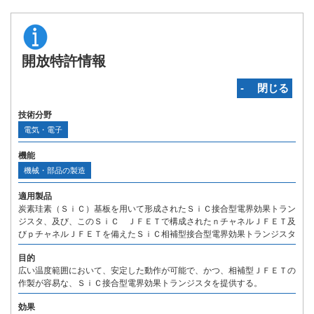
開放特許情報
‐ 閉じる
技術分野
電気・電子
機能
機械・部品の製造
適用製品
炭素珪素（ＳｉＣ）基板を用いて形成されたＳｉＣ接合型電界効果トラン
ジスタ、及び、このＳｉＣ ＪＦＥＴで構成されたｎチャネルＪＦＥＴ及
びｐチャネルＪＦＥＴを備えたＳｉＣ相補型接合型電界効果トランジスタ
目的
広い温度範囲において、安定した動作が可能で、かつ、相補型ＪＦＥＴの
作製が容易な、ＳｉＣ接合型電界効果トランジスタを提供する。
効果