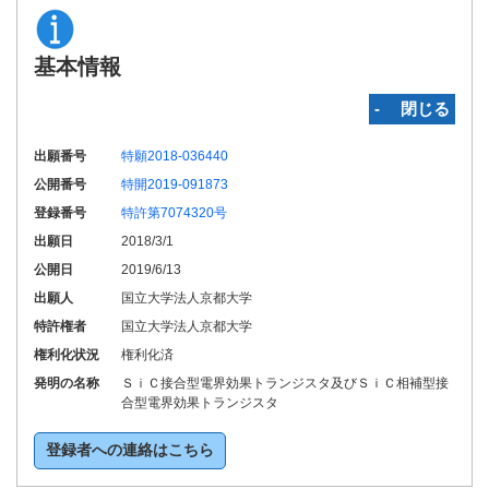
基本情報
‐ 閉じる
出願番号
特願2018-036440
公開番号
特開2019-091873
登録番号
特許第7074320号
出願日
2018/3/1
公開日
2019/6/13
出願人
国立大学法人京都大学
特許権者
国立大学法人京都大学
権利化状況
権利化済
発明の名称
ＳｉＣ接合型電界効果トランジスタ及びＳｉＣ相補型接
合型電界効果トランジスタ
登録者への連絡はこちら