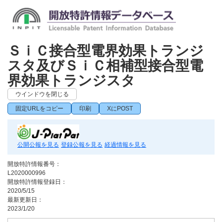
ＳｉＣ接合型電界効果トランジ
スタ及びＳｉＣ相補型接合型電
界効果トランジスタ
ウインドウを閉じる
固定URLをコピー
印刷
XにPOST
公開公報を見る
登録公報を見る
経過情報を見る
開放特許情報番号：
L2020000996
開放特許情報登録日：
2020/5/15
最新更新日：
2023/1/20