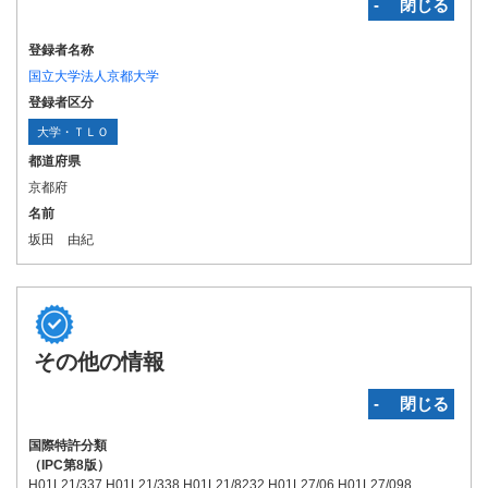
‐ 閉じる
登録者名称
国立大学法人京都大学
登録者区分
大学・ＴＬＯ
都道府県
京都府
名前
坂田 由紀
その他の情報
‐ 閉じる
国際特許分類
（IPC第8版）
H01L21/337 H01L21/338 H01L21/8232 H01L27/06 H01L27/098