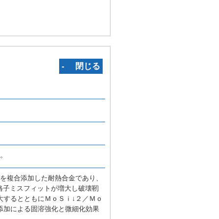
‐ 閉じる
る。
素を複合添加した耐熱合金であり、
格子ミスフィットが増大し破壊靭
大するとともにＭｏＳｉ↓２／Ｍｏ
添加による固溶強化と微細化効果