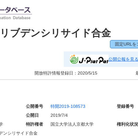
モリブデンシリサイド合金
固定URLを
公開公報を見
開放特許情報登録日：
2020/5/15
公開番号
特開2019-108573
登録番号
公開日
2019/7/4
学
特許権者
国立大学法人京都大学
権利化状
デンシリサイド合金