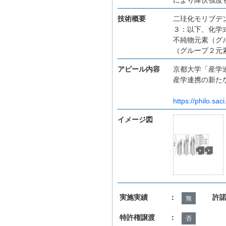
技術概要
二珪化モリブデ
３：以下、化学
不純物元素（グ
（グループ２元
アピール内容
京都大学「産学
産学連携の新た
https://philo.saci
イメージ図
実施実績 ：
許
無
特許権譲渡 ：
否