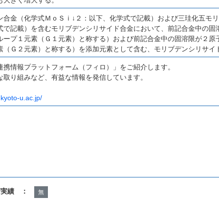
ン合金（化学式ＭｏＳｉ↓２：以下、化学式で記載）および三珪化五モリ
式で記載）を含むモリブデンシリサイド合金において、前記合金中の固
ループ１元素（Ｇ１元素）と称する）および前記合金中の固溶限が２原
素（Ｇ２元素）と称する）を添加元素として含む、モリブデンシリサイ
連携情報プラットフォーム（フィロ）」をご紹介します。
な取り組みなど、有益な情報を発信しています。
.kyoto-u.ac.jp/
諾実績 ：
無