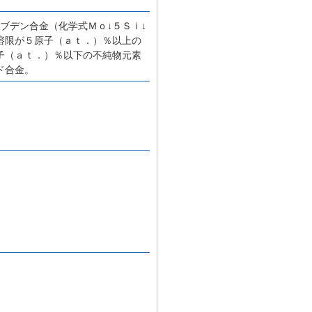
ブデン合金（化学式Ｍｏ↓５Ｓｉ↓
溶限が５原子（ａｔ．）％以上の
子（ａｔ．）％以下の不純物元素
ド合金。