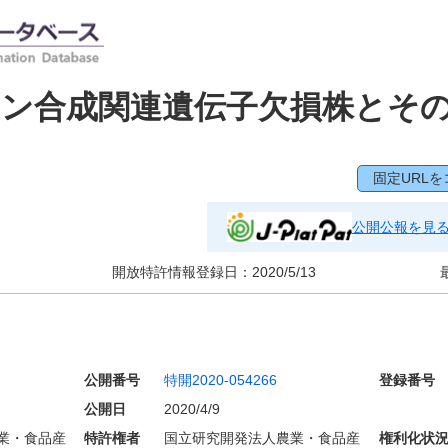
リン合成関連遺伝子欠損株とそ
固定URLを
公開公報を見
開放特許情報登録日：
2020/5/13
公開番号
特開2020-054266
登録番号
公開日
2020/4/9
業・食品産
特許権者
国立研究開発法人農業・食品産
権利化状