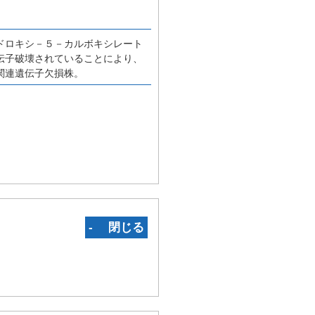
。
ドロキシ－５－カルボキシレート
伝子破壊されていることにより、
関連遺伝子欠損株。
‐ 閉じる