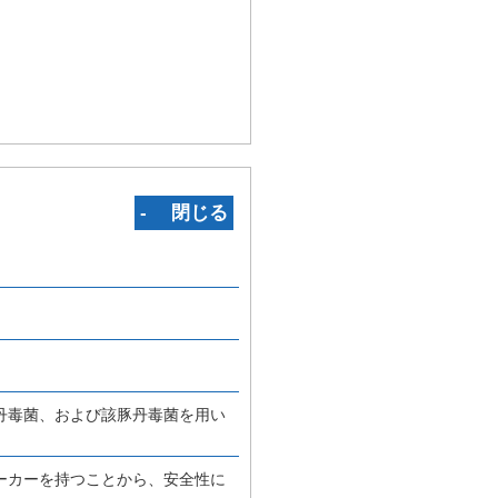
‐ 閉じる
丹毒菌、および該豚丹毒菌を用い
ーカーを持つことから、安全性に