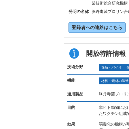
業技術総合研究機構
発明の名称
豚丹毒菌プロリン合
登録者への連絡はこちら
開放特許情報
技術分野
食品・バイオ
機能
材料・素材の製造
適用製品
豚丹毒菌プロリ
目的
非ヒト動物にお
たワクチン組成
効果
弱毒化の機構が