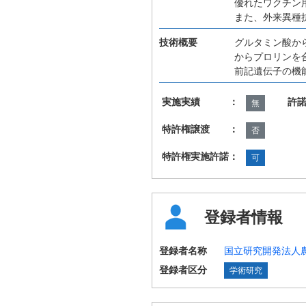
優れたワクチン
また、外来異種
技術概要
グルタミン酸か
からプロリンを
前記遺伝子の機
実施実績 ：
許
無
特許権譲渡 ：
否
特許権実施許諾：
可
登録者情報
登録者名称
国立研究開発法人
登録者区分
学術研究