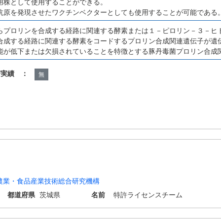
用株として使用することができる。
抗原を発現させたワクチンベクターとしても使用することが可能である
らプロリンを合成する経路に関連する酵素または１－ピロリン－３－ヒ
合成する経路に関連する酵素をコードするプロリン合成関連遺伝子が遺
能が低下または欠損されていることを特徴とする豚丹毒菌プロリン合成
諾実績 ：
無
農業・食品産業技術総合研究機構
都道府県
茨城県
名前
特許ライセンスチーム