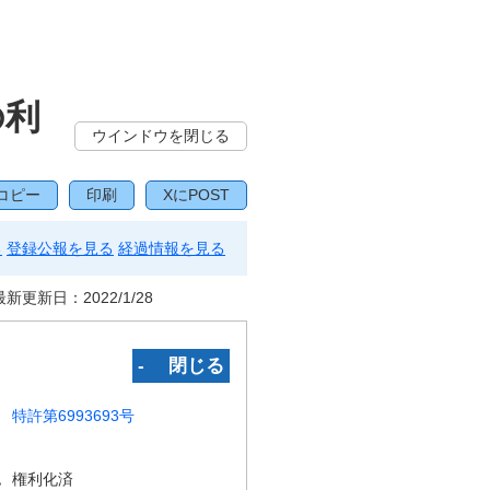
の利
ウインドウを閉じる
コピー
印刷
XにPOST
る
登録公報を見る
経過情報を見る
最新更新日：
2022/1/28
‐ 閉じる
特許第6993693号
況
権利化済