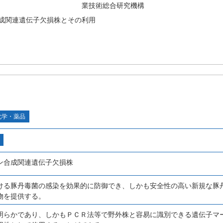
業技術総合研究機構
成関連遺伝子欠損株とその利用
化学・薬品
ン合成関連遺伝子欠損株
ける豚丹毒菌の感染を効果的に防御でき、しかも安全性の高い新規な豚
物を提供する。
明らかであり、しかもＰＣＲ法等で野外株と容易に識別できる遺伝子マ