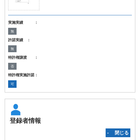
実施実績 ：
無
許諾実績 ：
無
特許権譲渡 ：
否
特許権実施許諾：
可
登録者情報
‐ 閉じる