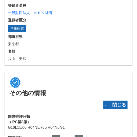
登録者名称
一般財団法人 ＮＨＫ財団
登録者区分
学術研究
都道府県
東京都
名前
片山 美和
その他の情報
‐ 閉じる
国際特許分類
（IPC第8版）
G10L15/00 H04N5/765 H04N5/91