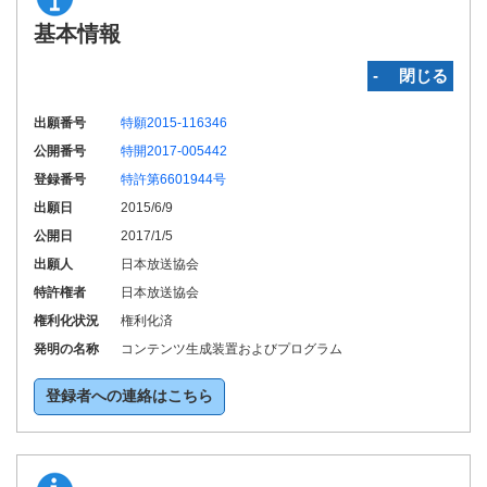
基本情報
‐ 閉じる
出願番号
特願2015-116346
公開番号
特開2017-005442
登録番号
特許第6601944号
出願日
2015/6/9
公開日
2017/1/5
出願人
日本放送協会
特許権者
日本放送協会
権利化状況
権利化済
発明の名称
コンテンツ生成装置およびプログラム
登録者への連絡はこちら