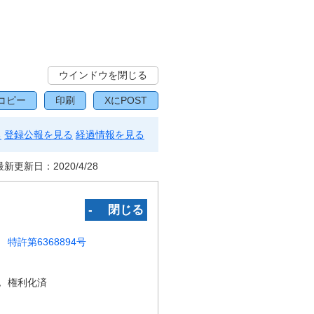
ウインドウを閉じる
コピー
印刷
XにPOST
る
登録公報を見る
経過情報を見る
最新更新日：
2020/4/28
‐ 閉じる
特許第6368894号
況
権利化済