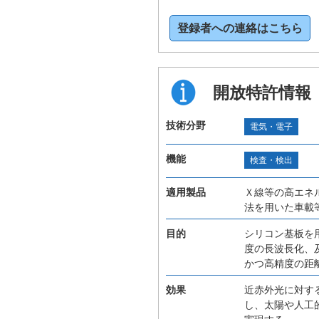
登録者への連絡はこちら
開放特許情報
技術分野
電気・電子
機能
検査・検出
適用製品
Ｘ線等の高エネ
法を用いた車載
目的
シリコン基板を
度の長波長化、
かつ高精度の距
効果
近赤外光に対す
し、太陽や人工