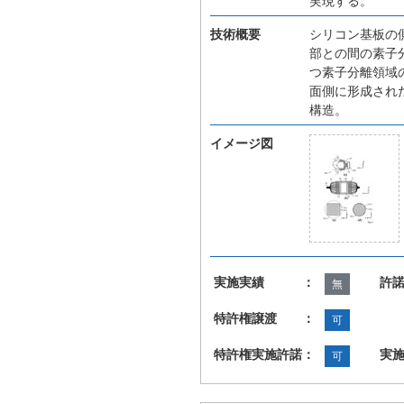
実現する。
技術概要
シリコン基板の
部との間の素子
つ素子分離領域
面側に形成され
構造。
イメージ図
実施実績 ：
許
無
特許権譲渡 ：
可
特許権実施許諾：
実
可