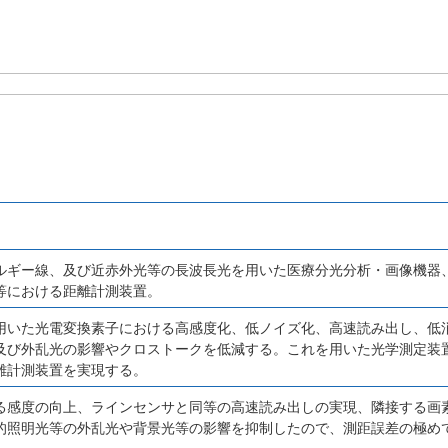
ルギー線、及び近赤外光等の長波長光を用いた医療分光分析・画像機器
等における距離計測装置。
用いた光電変換素子における高感度化、低ノイズ化、高速読み出し、低
及び外乱光の影響やクロストークを低減する。これを用いた光学測定装
離計測装置を実現する。
る感度の向上、ラインセンサと同等の高速読み出しの実現、隣接する画
的照明光等の外乱光や背景光等の影響を抑制したので、測距誤差の極め