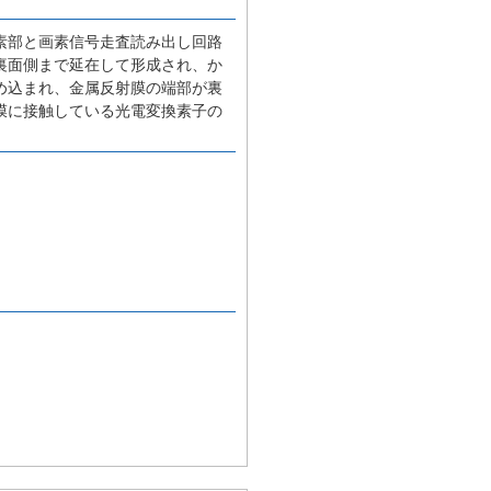
素部と画素信号走査読み出し回路
裏面側まで延在して形成され、か
め込まれ、金属反射膜の端部が裏
膜に接触している光電変換素子の