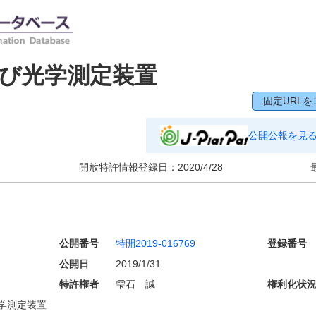
び光学測定装置
固定URLを
公開公報を見
開放特許情報登録日：
2020/4/28
公開番号
特開2019-016769
登録番号
公開日
2019/1/31
特許権者
雫石 誠
権利化状
学測定装置