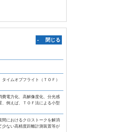
‐ 閉じる
、タイムオブフライト（ＴＯＦ）
消費電力化、高解像度化、分光感
置、例えば、ＴＯＦ法による小型
素間におけるクロストークを解消
て少ない高精度距離計測装置等が