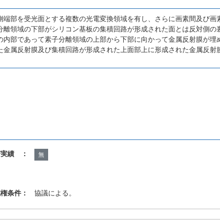
側端部を受光面とする複数の光電変換領域を有し、さらに画素間及び画
分離領域の下部がシリコン基板の集積回路が形成された面とは反対側の
の内部であって素子分離領域の上部から下部に向かって金属反射膜が埋
た金属反射膜及び集積回路が形成された上面部上に形成された金属反射
諾実績 ：
無
施権条件：
協議による。