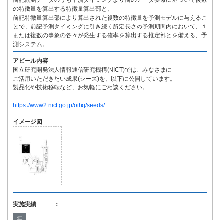
前記観測データのうち予測タイミングより前のデータ要素に基づいて複数
の特徴量を算出する特徴量算出部と、
前記特徴量算出部により算出された複数の特徴量を予測モデルに与えるこ
とで、前記予測タイミングに引き続く所定長さの予測期間内において、１
または複数の事象の各々が発生する確率を算出する推定部とを備える、予
測システム。
アピール内容
国立研究開発法人情報通信研究機構(NICT)では、みなさまに
ご活用いただきたい成果(シーズ)を、以下に公開しています。
製品化や技術移転など、お気軽にご相談ください。
https://www2.nict.go.jp/oihq/seeds/
イメージ図
実施実績 ：
無