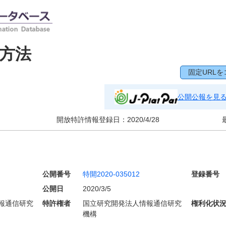
方法
固定URLを
公開公報を見
開放特許情報登録日：
2020/4/28
公開番号
特開2020-035012
登録番号
公開日
2020/3/5
報通信研究
特許権者
国立研究開発法人情報通信研究
権利化状
機構