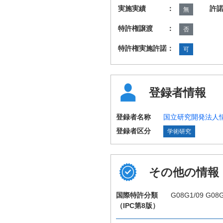
実施実績 ：
許
無
特許権譲渡 ：
否
特許権実施許諾：
可
登録者情報
登録者名称
国立研究開発法人
登録者区分
学術研究
その他の情報
国際特許分類
G08G1/09 G08G
（IPC第8版）