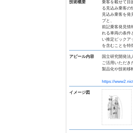
技術概要
乗客を載せて目
る見込み乗客の
見込み乗客を発
プと、
前記乗客発見情
れる車両の条件
い推定ピックア
を含むことを特
アピール内容
国立研究開発法人
ご活用いただき
製品化や技術移
https://www2.nic
イメージ図