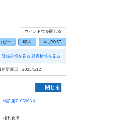
ウインドウを閉じる
コピー
印刷
XにPOST
る
登録公報を見る
経過情報を見る
最新更新日：
2023/1/12
‐ 閉じる
特許第7165966号
況
権利化済