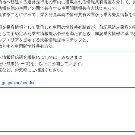
的地へ移送する道路走行用の車両に搭載される情報共有装置を介して、
情報を他の車両との間で共有する車両間情報共有方法であって、
見することに伴って、乗客発見車両の情報共有装置から乗客発見情報を
報を乗客情報として受信した車両の情報共有装置が、前記見込み乗客の
として予め定めた乗客情報提示条件を満たすとき、前記乗客情報に基づ
ップエリアを提示する乗客情報提示ステップと、
徴とする車両間情報共有方法。
情報通信研究機構(NICT)では、みなさまに
たい成果(シーズ)を、以下に公開しています。
転など、お気軽にご相談ください。
t.go.jp/oihq/seeds/