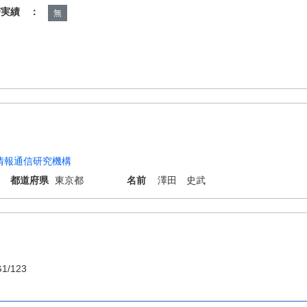
諾実績 ：
無
情報通信研究機構
都道府県
東京都
名前
澤田 史武
1/123