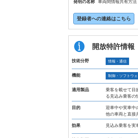
発明の名称
車両間情報共有方法
登録者への連絡はこちら
開放特許情報
技術分野
情報・通信
機能
制御・ソフトウェ
適用製品
乗客を載せて目
る見込み乗客の
目的
迎車中や実車中
他の車両と直接
効果
見込み乗客を実