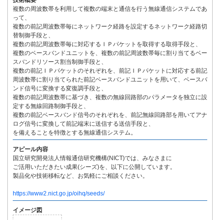
技術概要
複数の周波数帯を利用して複数の端末と通信を行う無線通信システムであ
って、
複数の前記周波数帯毎にネットワーク経路を設定するネットワーク経路切
替制御手段と、
複数の前記周波数帯毎に対応するＩＰパケットを取得する取得手段と、
複数のベースバンドユニットを、複数の前記周波数帯毎に割り当てるベー
スバンドリソース割当制御手段と、
複数の前記ＩＰパケットのそれぞれを、前記ＩＰパケットに対応する前記
周波数帯に割り当てられた前記ベースバンドユニットを用いて、ベースバ
ンド信号に変換する変復調手段と、
複数の前記周波数帯に基づき、複数の無線回路部のパラメータを独立に設
定する無線回路制御手段と、
複数の前記ベースバンド信号のそれぞれを、前記無線回路部を用いてアナ
ログ信号に変換して前記端末に送信する送信手段と、
を備えることを特徴とする無線通信システム。
アピール内容
国立研究開発法人情報通信研究機構(NICT)では、みなさまに
ご活用いただきたい成果(シーズ)を、以下に公開しています。
製品化や技術移転など、お気軽にご相談ください。
https://www2.nict.go.jp/oihq/seeds/
イメージ図