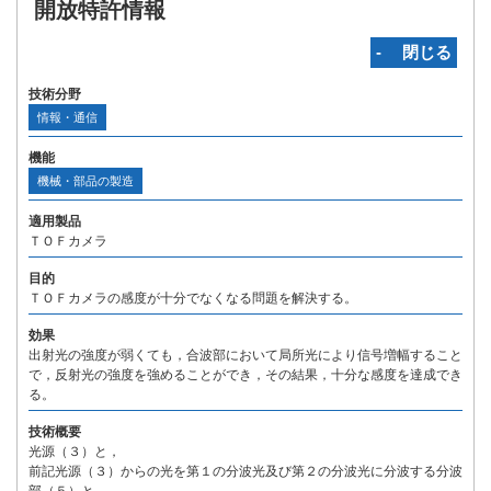
開放特許情報
‐ 閉じる
技術分野
情報・通信
機能
機械・部品の製造
適用製品
ＴＯＦカメラ
目的
ＴＯＦカメラの感度が十分でなくなる問題を解決する。
効果
出射光の強度が弱くても，合波部において局所光により信号増幅すること
で，反射光の強度を強めることができ，その結果，十分な感度を達成でき
る。
技術概要
光源（３）と，
前記光源（３）からの光を第１の分波光及び第２の分波光に分波する分波