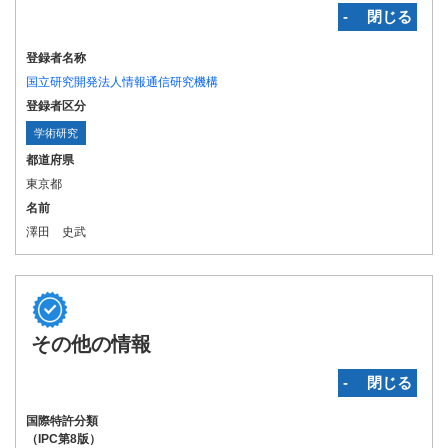
‐ 閉じる
登録者名称
国立研究開発法人情報通信研究機構
登録者区分
学術研究
都道府県
東京都
名前
澤田 史武
その他の情報
‐ 閉じる
国際特許分類
（IPC第8版）