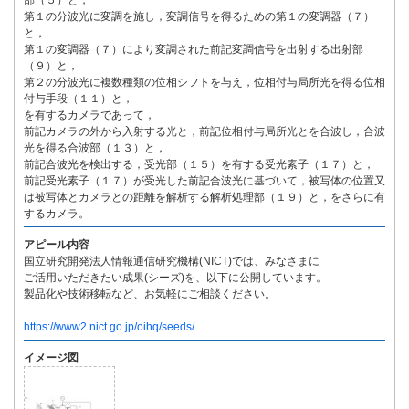
部（５）と，
第１の分波光に変調を施し，変調信号を得るための第１の変調器（７）
と，
第１の変調器（７）により変調された前記変調信号を出射する出射部
（９）と，
第２の分波光に複数種類の位相シフトを与え，位相付与局所光を得る位相
付与手段（１１）と，
を有するカメラであって，
前記カメラの外から入射する光と，前記位相付与局所光とを合波し，合波
光を得る合波部（１３）と，
前記合波光を検出する，受光部（１５）を有する受光素子（１７）と，
前記受光素子（１７）が受光した前記合波光に基づいて，被写体の位置又
は被写体とカメラとの距離を解析する解析処理部（１９）と，をさらに有
するカメラ。
アピール内容
国立研究開発法人情報通信研究機構(NICT)では、みなさまに
ご活用いただきたい成果(シーズ)を、以下に公開しています。
製品化や技術移転など、お気軽にご相談ください。
https://www2.nict.go.jp/oihq/seeds/
イメージ図