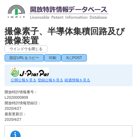
撮像素子、半導体集積回路及び
撮像装置
ウインドウを閉じる
固定URLをコピー
印刷
XにPOST
公開公報を見る
登録公報を見る
経過情報を見る
開放特許情報番号：
L2020000809
開放特許情報登録日：
2020/4/27
最新更新日：
2020/4/27