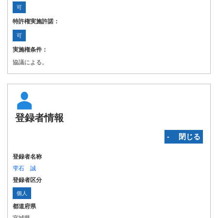
可
特許権実施許諾：
可
実施権条件：
協議による。
登録者情報
‐ 閉じる
登録者名称
雫石 誠
登録者区分
個人
都道府県