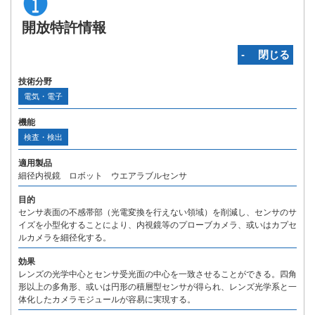
開放特許情報
‐ 閉じる
技術分野
電気・電子
機能
検査・検出
適用製品
細径内視鏡 ロボット ウエアラブルセンサ
目的
センサ表面の不感帯部（光電変換を行えない領域）を削減し、センサのサ
イズを小型化することにより、内視鏡等のプローブカメラ、或いはカプセ
ルカメラを細径化する。
効果
レンズの光学中心とセンサ受光面の中心を一致させることができる。四角
形以上の多角形、或いは円形の積層型センサが得られ、レンズ光学系と一
体化したカメラモジュールが容易に実現する。