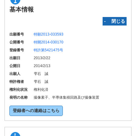
基本情報
‐ 閉じる
出願番号
特願2013-033593
公開番号
特開2014-030170
登録番号
特許第5421475号
出願日
2013/2/22
公開日
2014/2/13
出願人
雫石 誠
特許権者
雫石 誠
権利化状況
権利化済
発明の名称
撮像素子、半導体集積回路及び撮像装置
登録者への連絡はこちら