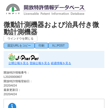
微動計測機器および治具付き微
動計測機器
ウインドウを閉じる
固定URLをコピー
印刷
XにPOST
公開公報を見る
登録公報を見る
経過情報を見る
開放特許情報番号：
L2020000807
開放特許情報登録日：
2020/4/24
最新更新日：
2020/4/24