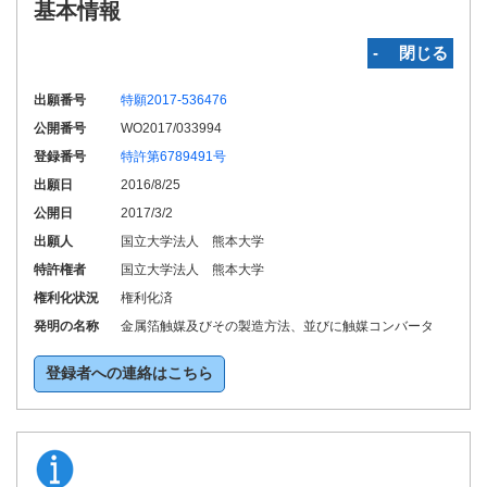
基本情報
‐ 閉じる
出願番号
特願2017-536476
公開番号
WO2017/033994
登録番号
特許第6789491号
出願日
2016/8/25
公開日
2017/3/2
出願人
国立大学法人 熊本大学
特許権者
国立大学法人 熊本大学
権利化状況
権利化済
発明の名称
金属箔触媒及びその製造方法、並びに触媒コンバータ
登録者への連絡はこちら