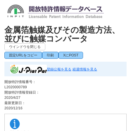
金属箔触媒及びその製造方法、
並びに触媒コンバータ
ウインドウを閉じる
固定URLをコピー
印刷
XにPOST
登録公報を見る
経過情報を見る
開放特許情報番号：
L2020000789
開放特許情報登録日：
2020/4/27
最新更新日：
2020/12/16