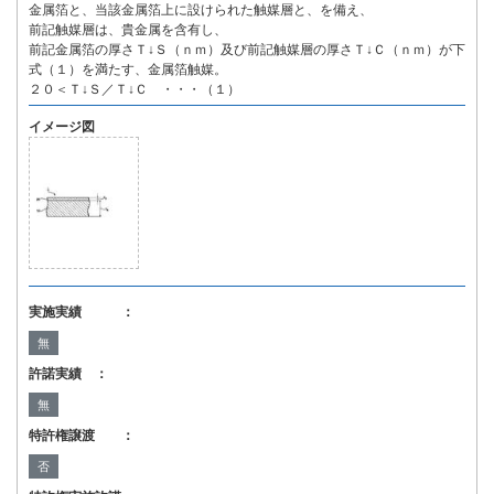
金属箔と、当該金属箔上に設けられた触媒層と、を備え、
前記触媒層は、貴金属を含有し、
前記金属箔の厚さＴ↓Ｓ（ｎｍ）及び前記触媒層の厚さＴ↓Ｃ（ｎｍ）が下
式（１）を満たす、金属箔触媒。
２０＜Ｔ↓Ｓ／Ｔ↓Ｃ ・・・（１）
イメージ図
実施実績 ：
無
許諾実績 ：
無
特許権譲渡 ：
否