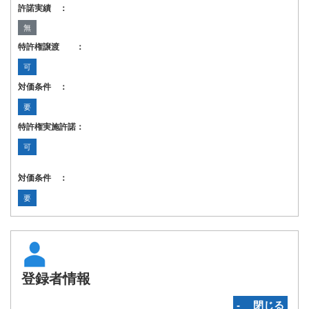
許諾実績 ：
無
特許権譲渡 ：
可
対価条件 ：
要
特許権実施許諾：
可
対価条件 ：
要
登録者情報
‐ 閉じる