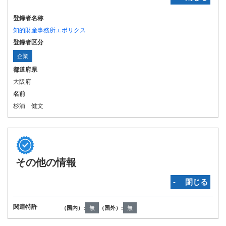
登録者名称
知的財産事務所エボリクス
登録者区分
企業
都道府県
大阪府
名前
杉浦 健文
その他の情報
‐ 閉じる
関連特許
（国内）:
無
（国外）:
無