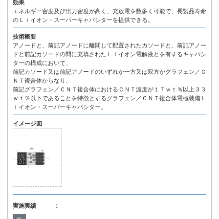
効果
エネルギー密度及び出力密度が高く、充放電を数多く可能で、長製品寿命
のＬｉイオン・スーパーキャパシターを提供できる。
技術概要
アノードと、前記アノードに離間して配置されたカソードと、前記アノー
ドと前記カソードの間に充填されたＬｉイオン電解液とを有するキャパシ
ターの構成において、
前記カソード又は前記アノードのいずれか一方又は双方がグラフェン／Ｃ
ＮＴ複合体からなり、
前記グラフェン／ＣＮＴ複合体におけるＣＮＴ濃度が１７ｗｔ％以上３３
ｗｔ％以下であることを特徴とするグラフェン／ＣＮＴ複合体電極装備Ｌ
ｉイオン・スーパーキャパシター。
イメージ図
実施実績 ：