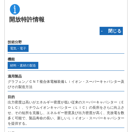
開放特許情報
‐ 閉じる
技術分野
電気・電子
機能
材料・素材の製造
適用製品
グラフェン／ＣＮＴ複合体電極装備Ｌｉイオン・スーパーキャパシター及
びその製造方法
目的
出力密度は高いがエネルギー密度が低い従来のスーパーキャパシター（Ｅ
ＤＬＣ）、リチウムイオンキャパシター（ＬＩＣ）の長所をさらに向上さ
せ、その短所を克服し、エネルギー密度及び出力密度が高く、充放電を数
多く可能で、製品寿命の長い、新しいＬｉイオン・スーパーキャパシター
を提供する。