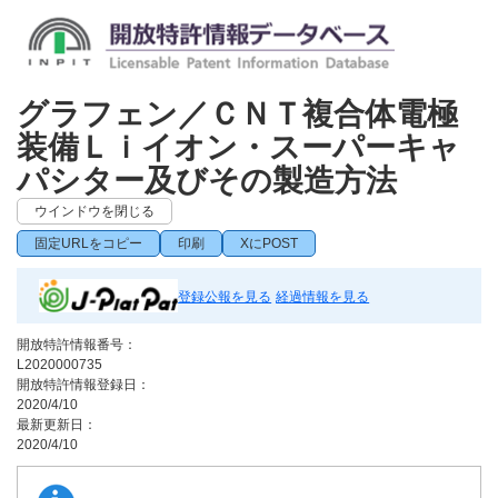
グラフェン／ＣＮＴ複合体電極
装備Ｌｉイオン・スーパーキャ
パシター及びその製造方法
ウインドウを閉じる
固定URLをコピー
印刷
XにPOST
登録公報を見る
経過情報を見る
開放特許情報番号：
L2020000735
開放特許情報登録日：
2020/4/10
最新更新日：
2020/4/10