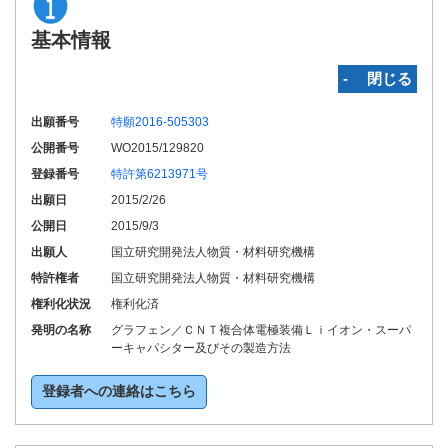
基本情報
‐ 閉じる
出願番号
特願2016-505303
公開番号
WO2015/129820
登録番号
特許第6213971号
出願日
2015/2/26
公開日
2015/9/3
出願人
国立研究開発法人物質・材料研究機構
特許権者
国立研究開発法人物質・材料研究機構
権利化状況
権利化済
発明の名称
グラフェン／ＣＮＴ複合体電極装備Ｌｉイオン・スーパ
ーキャパシター及びその製造方法
登録者への連絡はこちら