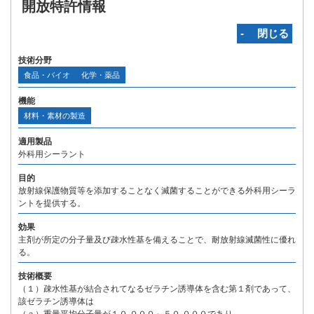
開放特許情報
‐ 閉じる
技術分野
食品・バイオ
化学・薬品
機能
材料・素材の製造
適用製品
外科用シーラント
目的
放射線保護物質等を添加することなく滅菌することができる外科用シーラ
ントを提供する。
効果
主剤が所定の分子量及び疎水性基を備えることで、耐放射線滅菌性に優れ
る。
技術概要
（１）疎水性基が結合されてなるゼラチン誘導体を含む第１剤であって、
該ゼラチン誘導体は