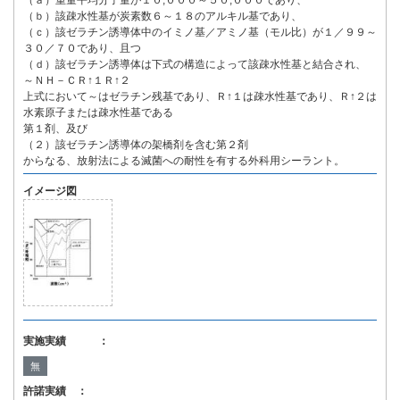
（ａ）重量平均分子量が１０,０００～５０,０００であり、
（ｂ）該疎水性基が炭素数６～１８のアルキル基であり、
（ｃ）該ゼラチン誘導体中のイミノ基／アミノ基（モル比）が１／９９～
３０／７０であり、且つ
（ｄ）該ゼラチン誘導体は下式の構造によって該疎水性基と結合され、
～ＮＨ－ＣＲ↑１Ｒ↑２
上式において～はゼラチン残基であり、Ｒ↑１は疎水性基であり、Ｒ↑２は
水素原子または疎水性基である
第１剤、及び
（２）該ゼラチン誘導体の架橋剤を含む第２剤
からなる、放射法による滅菌への耐性を有する外科用シーラント。
イメージ図
実施実績 ：
無
許諾実績 ：