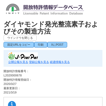
ダイヤモンド発光整流素子およ
びその製造方法
ウインドウを閉じる
固定URLをコピー
印刷
XにPOST
公開公報を見る
登録公報を見る
経過情報を見る
開放特許情報番号：
L2020000678
開放特許情報登録日：
2020/3/27
最新更新日：
2021/3/19