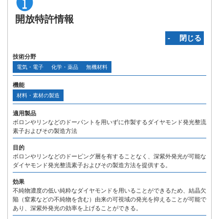
開放特許情報
‐ 閉じる
技術分野
電気・電子
化学・薬品
無機材料
機能
材料・素材の製造
適用製品
ボロンやリンなどのドーパントを用いずに作製するダイヤモンド発光整流
素子およびその製造方法
目的
ボロンやリンなどのドーピング層を有することなく、深紫外発光が可能な
ダイヤモンド発光整流素子およびその製造方法を提供する。
効果
不純物濃度の低い純粋なダイヤモンドを用いることができるため、結晶欠
陥（窒素などの不純物を含む）由来の可視域の発光を抑えることが可能で
あり、深紫外発光の効率を上げることができる。