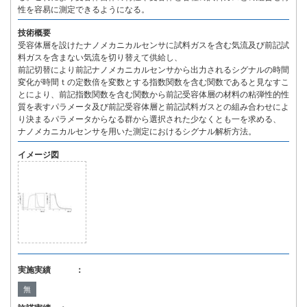
性を容易に測定できるようになる。
技術概要
受容体層を設けたナノメカニカルセンサに試料ガスを含む気流及び前記試
料ガスを含まない気流を切り替えて供給し、
前記切替により前記ナノメカニカルセンサから出力されるシグナルの時間
変化が時間ｔの定数倍を変数とする指数関数を含む関数であると見なすこ
とにより、前記指数関数を含む関数から前記受容体層の材料の粘弾性的性
質を表すパラメータ及び前記受容体層と前記試料ガスとの組み合わせによ
り決まるパラメータからなる群から選択された少なくとも一を求める、
ナノメカニカルセンサを用いた測定におけるシグナル解析方法。
イメージ図
実施実績 ：
無