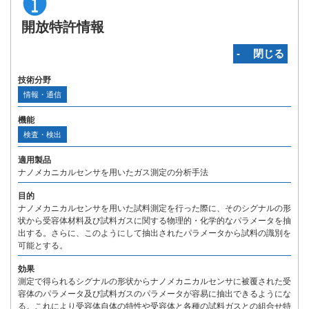
開放特許情報
‐ 閉じる
技術分野
情報・通信
機能
検査・検出
適用製品
ナノメカニカルセンサを用いたガス測定の分析手法
目的
ナノメカニカルセンサを用いた試料測定を行った際に、そのシグナルの形
状から受容体材料及び試料ガスに関する物理的・化学的なパラメータを抽
出する。さらに、このようにして抽出されたパラメータから試料の識別を
可能とする。
効果
測定で得られるシグナルの形状からナノメカニカルセンサに被覆された受
容体のパラメータ及び試料ガスのパラメータが容易に抽出できるようにな
る。これにより受容体自体の特性や受容体と各種の試料ガスとの組合せ特