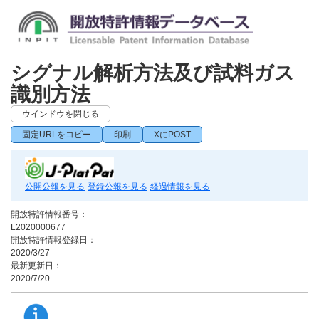
シグナル解析方法及び試料ガス
識別方法
ウインドウを閉じる
固定URLをコピー
印刷
XにPOST
公開公報を見る
登録公報を見る
経過情報を見る
開放特許情報番号：
L2020000677
開放特許情報登録日：
2020/3/27
最新更新日：
2020/7/20