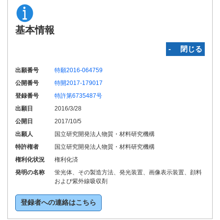
基本情報
‐ 閉じる
出願番号
特願2016-064759
公開番号
特開2017-179017
登録番号
特許第6735487号
出願日
2016/3/28
公開日
2017/10/5
出願人
国立研究開発法人物質・材料研究機構
特許権者
国立研究開発法人物質・材料研究機構
権利化状況
権利化済
発明の名称
蛍光体、その製造方法、発光装置、画像表示装置、顔料
および紫外線吸収剤
登録者への連絡はこちら