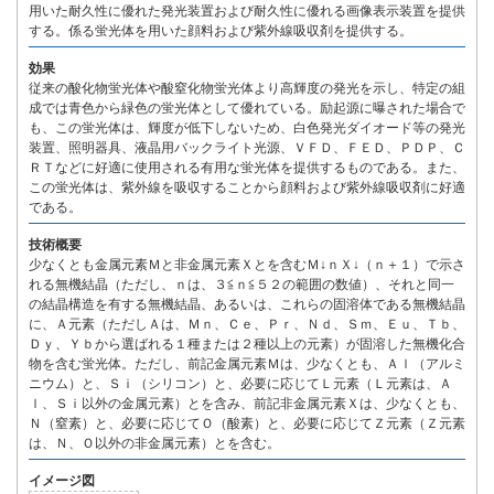
用いた耐久性に優れた発光装置および耐久性に優れる画像表示装置を提供
する。係る蛍光体を用いた顔料および紫外線吸収剤を提供する。
効果
従来の酸化物蛍光体や酸窒化物蛍光体より高輝度の発光を示し、特定の組
成では青色から緑色の蛍光体として優れている。励起源に曝された場合で
も、この蛍光体は、輝度が低下しないため、白色発光ダイオード等の発光
装置、照明器具、液晶用バックライト光源、ＶＦＤ、ＦＥＤ、ＰＤＰ、Ｃ
ＲＴなどに好適に使用される有用な蛍光体を提供するものである。また、
この蛍光体は、紫外線を吸収することから顔料および紫外線吸収剤に好適
である。
技術概要
少なくとも金属元素Ｍと非金属元素Ｘとを含むＭ↓ｎＸ↓（ｎ＋１）で示さ
れる無機結晶（ただし、ｎは、３≦ｎ≦５２の範囲の数値）、それと同一
の結晶構造を有する無機結晶、あるいは、これらの固溶体である無機結晶
に、Ａ元素（ただしＡは、Ｍｎ、Ｃｅ、Ｐｒ、Ｎｄ、Ｓｍ、Ｅｕ、Ｔｂ、
Ｄｙ、Ｙｂから選ばれる１種または２種以上の元素）が固溶した無機化合
物を含む蛍光体。ただし、前記金属元素Ｍは、少なくとも、Ａｌ（アルミ
ニウム）と、Ｓｉ（シリコン）と、必要に応じてＬ元素（Ｌ元素は、Ａ
ｌ、Ｓｉ以外の金属元素）とを含み、前記非金属元素Ｘは、少なくとも、
Ｎ（窒素）と、必要に応じてＯ（酸素）と、必要に応じてＺ元素（Ｚ元素
は、Ｎ、Ｏ以外の非金属元素）とを含む。
イメージ図