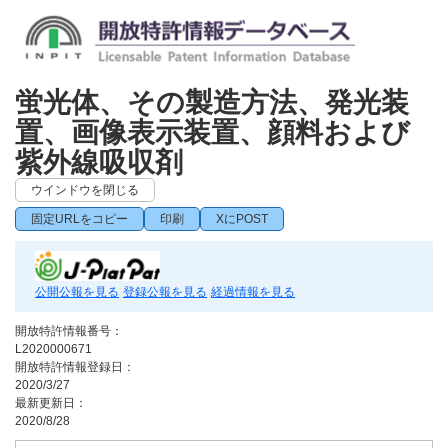
蛍光体、その製造方法、発光装
置、画像表示装置、顔料および
紫外線吸収剤
ウインドウを閉じる
固定URLをコピー
印刷
XにPOST
公開公報を見る
登録公報を見る
経過情報を見る
開放特許情報番号：
L2020000671
開放特許情報登録日：
2020/3/27
最新更新日：
2020/8/28