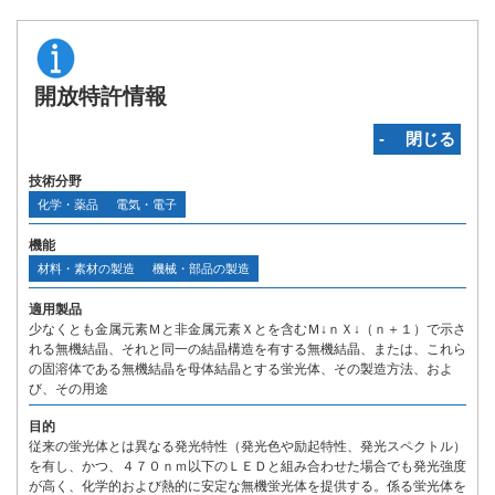
開放特許情報
‐ 閉じる
技術分野
化学・薬品
電気・電子
機能
材料・素材の製造
機械・部品の製造
適用製品
少なくとも金属元素Ｍと非金属元素Ｘとを含むＭ↓ｎＸ↓（ｎ＋１）で示さ
れる無機結晶、それと同一の結晶構造を有する無機結晶、または、これら
の固溶体である無機結晶を母体結晶とする蛍光体、その製造方法、およ
び、その用途
目的
従来の蛍光体とは異なる発光特性（発光色や励起特性、発光スペクトル）
を有し、かつ、４７０ｎｍ以下のＬＥＤと組み合わせた場合でも発光強度
が高く、化学的および熱的に安定な無機蛍光体を提供する。係る蛍光体を