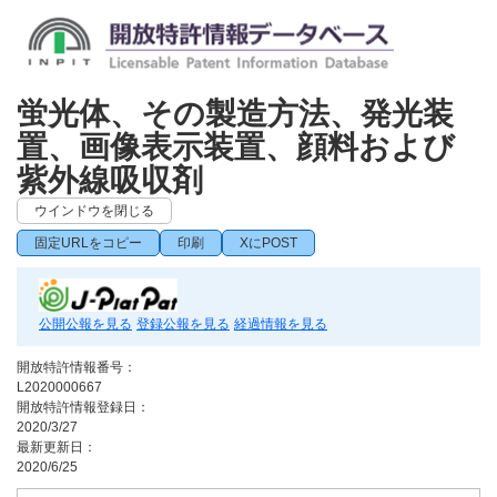
蛍光体、その製造方法、発光装
置、画像表示装置、顔料および
紫外線吸収剤
ウインドウを閉じる
固定URLをコピー
印刷
XにPOST
公開公報を見る
登録公報を見る
経過情報を見る
開放特許情報番号：
L2020000667
開放特許情報登録日：
2020/3/27
最新更新日：
2020/6/25