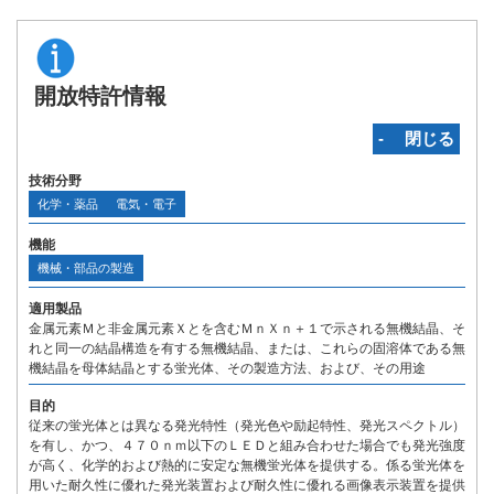
開放特許情報
‐ 閉じる
技術分野
化学・薬品
電気・電子
機能
機械・部品の製造
適用製品
金属元素Ｍと非金属元素Ｘとを含むＭｎＸｎ＋１で示される無機結晶、そ
れと同一の結晶構造を有する無機結晶、または、これらの固溶体である無
機結晶を母体結晶とする蛍光体、その製造方法、および、その用途
目的
従来の蛍光体とは異なる発光特性（発光色や励起特性、発光スペクトル）
を有し、かつ、４７０ｎｍ以下のＬＥＤと組み合わせた場合でも発光強度
が高く、化学的および熱的に安定な無機蛍光体を提供する。係る蛍光体を
用いた耐久性に優れた発光装置および耐久性に優れる画像表示装置を提供