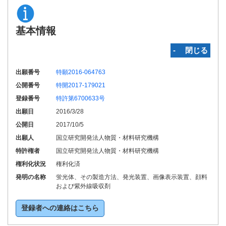
基本情報
‐ 閉じる
出願番号
特願2016-064763
公開番号
特開2017-179021
登録番号
特許第6700633号
出願日
2016/3/28
公開日
2017/10/5
出願人
国立研究開発法人物質・材料研究機構
特許権者
国立研究開発法人物質・材料研究機構
権利化状況
権利化済
発明の名称
蛍光体、その製造方法、発光装置、画像表示装置、顔料
および紫外線吸収剤
登録者への連絡はこちら