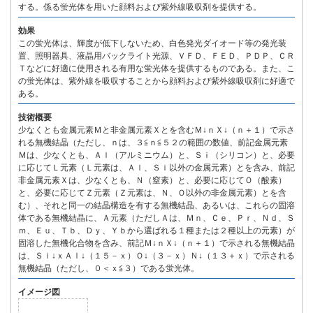
する。係る蛍光体を用いた顔料および紫外線吸収剤を提供する。
効果
この蛍光体は、輝度が低下しないため、白色発光ダイオード等の発光装
置、照明器具、液晶用バックライト光源、ＶＦＤ、ＦＥＤ、ＰＤＰ、ＣＲ
Ｔなどに好適に使用される有用な蛍光体を提供するものである。また、こ
の蛍光体は、紫外線を吸収することから顔料および紫外線吸収剤に好適で
ある。
技術概要
少なくとも金属元素Ｍと非金属元素Ｘとを含むＭ↓ｎＸ↓（ｎ＋１）で示さ
れる無機結晶（ただし、ｎは、３≦ｎ≦５２の範囲の数値、前記金属元素
Ｍは、少なくとも、Ａｌ（アルミニウム）と、Ｓｉ（シリコン）と、必要
に応じてＬ元素（Ｌ元素は、Ａｌ、Ｓｉ以外の金属元素）とを含み、前記
非金属元素Ｘは、少なくとも、Ｎ（窒素）と、必要に応じてＯ（酸素）
と、必要に応じてＺ元素（Ｚ元素は、Ｎ、Ｏ以外の非金属元素）とを含
む）、それと同一の結晶構造を有する無機結晶、あるいは、これらの固溶
体である無機結晶に、Ａ元素（ただしＡは、Ｍｎ、Ｃｅ、Ｐｒ、Ｎｄ、Ｓ
ｍ、Ｅｕ、Ｔｂ、Ｄｙ、Ｙｂから選ばれる１種または２種以上の元素）が
固溶した無機化合物を含み、前記Ｍ↓ｎＸ↓（ｎ＋１）で示される無機結晶
は、Ｓｉ↓ｘＡｌ↓（１５－ｘ）Ｏ↓（３－ｘ）Ｎ↓（１３＋ｘ）で示される
無機結晶（ただし、０＜ｘ≦３）である蛍光体。
イメージ図