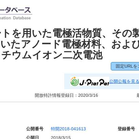
ートを用いた電極活物質、その
用いたアノード電極材料、およ
リチウムイオン二次電池
固定URLを
公開公報を見
開放特許情報登録日：
2020/3/16
公開番号
特開2018-041613
登録番号
公開日
2018/3/15