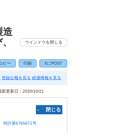
製造
び、
ウインドウを閉じる
コピー
印刷
XにPOST
る
登録公報を見る
経過情報を見る
最新更新日：
2020/10/21
‐ 閉じる
特許第6765671号