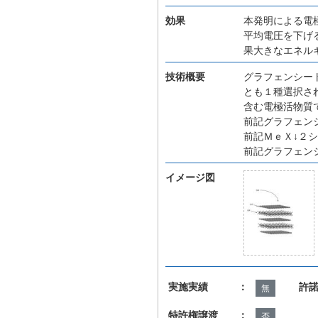
効果
本発明による電
平均電圧を下げ
果大きなエネル
技術概要
グラフェンシー
とも１種選択さ
含む電極活物質
前記グラフェン
前記ＭｅＸ↓２
前記グラフェン
イメージ図
実施実績 ：
許
無
特許権譲渡 ：
否