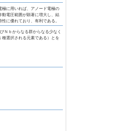
電極に用いれば、アノード電極の
作動電圧範囲が顕著に増大し、結
特性に優れており、有利である。
よびＮｂからなる群からなる少なく
１種選択される元素である）とを