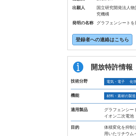
出願人
国立研究開発法人物
究機構
発明の名称
グラフェンシートを
登録者への連絡はこちら
開放特許情報
技術分野
電気・電子
化
機能
材料・素材の製造
適用製品
グラフェンシー
イオン二次電池
目的
体積変化を抑制
用いたリチウム