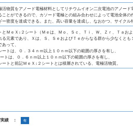
極活物質をアノード電極材料としてリチウムイオン二次電池のアノード
ることができるので、カソード電極との組み合わせによって電池全体の
ギー密度を達成できる。また、高い容量を達成し、なおかつ、サイクル
トとＭｅＸ↓２シート（Ｍｅは、Ｍｏ、Ｓｃ、Ｔｉ、Ｗ、Ｚｒ、Ｔａお
れる元素であり、Ｘは、Ｓ、ＳｅおよびＴｅからなる群から少なくとも
であって、
シートは、０．３４ｎｍ以上１０ｎｍ以下の範囲の厚さを有し、
シートは、０．６ｎｍ以上１０ｎｍ以下の範囲の厚さを有し、
シートと前記ＭｅＸ↓２シートとは積層されている、電極活物質。
諾実績 ：
有