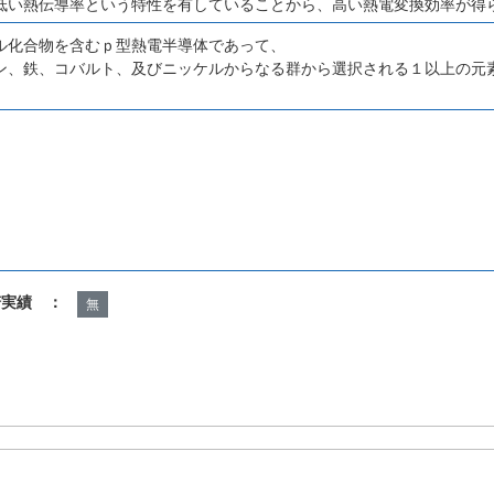
低い熱伝導率という特性を有していることから、高い熱電変換効率が得
ル化合物を含むｐ型熱電半導体であって、
ン、鉄、コバルト、及びニッケルからなる群から選択される１以上の元
諾実績 ：
無