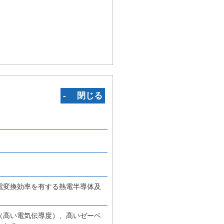
‐ 閉じる
電変換効率を有する熱電半導体及
（高い電気伝導度）、高いゼーベ