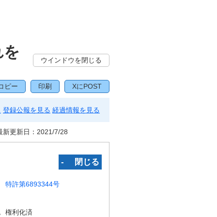
れを
ウインドウを閉じる
コピー
印刷
XにPOST
る
登録公報を見る
経過情報を見る
最新更新日：
2021/7/28
‐ 閉じる
特許第6893344号
況
権利化済