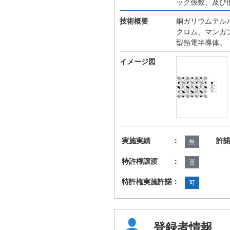
ック係数、及び
技術概要
銅ガリウムテル
クロム、マンガ
型熱電半導体。
イメージ図
実施実績 ：
許
無
特許権譲渡 ：
否
特許権実施許諾：
可
登録者情報