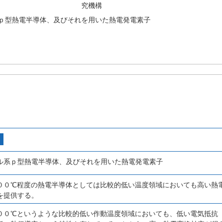
究機構
ｐ型熱電半導体、及びそれを用いた熱電発電素子
ル系ｐ型熱電半導体、及びそれを用いた熱電発電素子
００℃程度の熱電半導体としては比較的低い温度領域においても高い熱
を提供する。
００℃というような比較的低い作動温度領域においても、低い電気抵抗