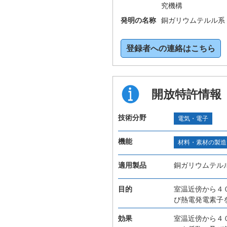
究機構
発明の名称
銅ガリウムテルル系
登録者への連絡はこちら
開放特許情報
技術分野
電気・電子
機能
材料・素材の製造
適用製品
銅ガリウムテル
目的
室温近傍から４
び熱電発電素子
効果
室温近傍から４