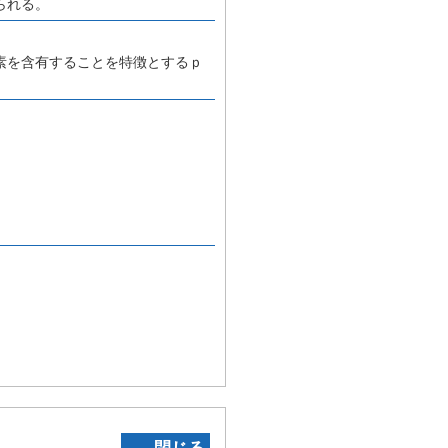
られる。
素を含有することを特徴とするｐ
‐ 閉じる