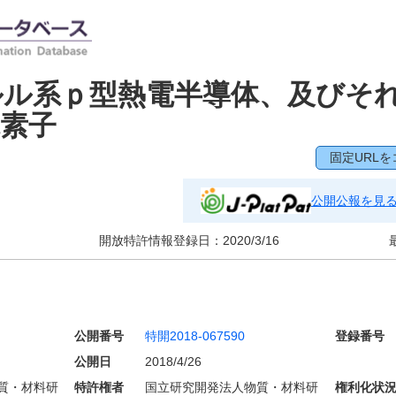
ルル系ｐ型熱電半導体、及びそ
素子
固定URLを
公開公報を見
開放特許情報登録日：
2020/3/16
公開番号
特開2018-067590
登録番号
公開日
2018/4/26
質・材料研
特許権者
国立研究開発法人物質・材料研
権利化状