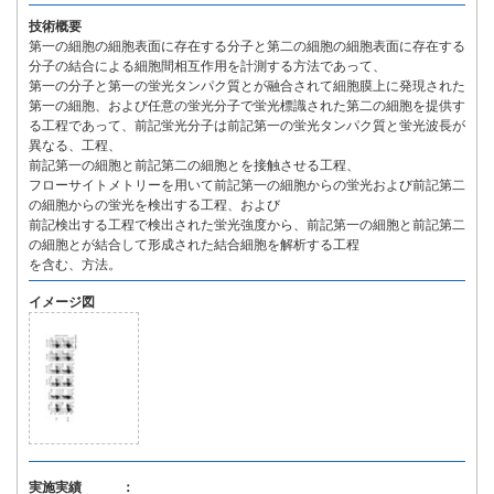
技術概要
第一の細胞の細胞表面に存在する分子と第二の細胞の細胞表面に存在する
分子の結合による細胞間相互作用を計測する方法であって、
第一の分子と第一の蛍光タンパク質とが融合されて細胞膜上に発現された
第一の細胞、および任意の蛍光分子で蛍光標識された第二の細胞を提供す
る工程であって、前記蛍光分子は前記第一の蛍光タンパク質と蛍光波長が
異なる、工程、
前記第一の細胞と前記第二の細胞とを接触させる工程、
フローサイトメトリーを用いて前記第一の細胞からの蛍光および前記第二
の細胞からの蛍光を検出する工程、および
前記検出する工程で検出された蛍光強度から、前記第一の細胞と前記第二
の細胞とが結合して形成された結合細胞を解析する工程
を含む、方法。
イメージ図
実施実績 ：