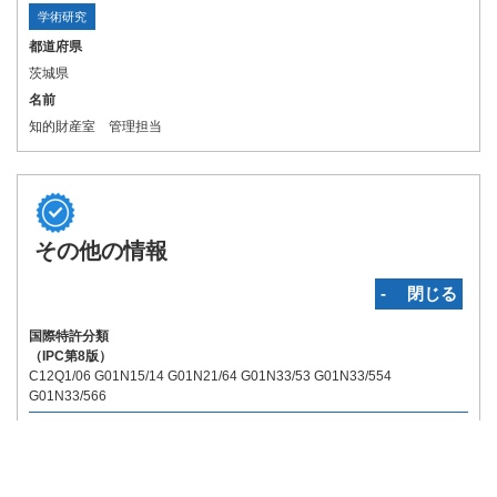
学術研究
都道府県
茨城県
名前
知的財産室 管理担当
その他の情報
‐ 閉じる
国際特許分類
（IPC第8版）
C12Q1/06 G01N15/14 G01N21/64 G01N33/53 G01N33/554
G01N33/566
関連特許
（国内）:
無
（国外）:
無
Copyright © INPIT Rights Reserved