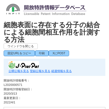
細胞表面に存在する分子の結合
による細胞間相互作用を計測す
る方法
ウインドウを閉じる
固定URLをコピー
印刷
XにPOST
公開公報を見る
登録公報を見る
経過情報を見る
開放特許情報番号：
L2020000571
開放特許情報登録日：
2020/3/13
最新更新日：
2022/4/1