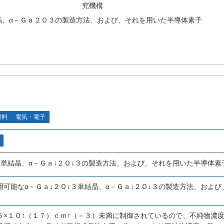
究機構
晶、α－Ｇａ２Ｏ３の製造方法、および、それを用いた半導体素子
材料
電気・電子
３単結晶、α－Ｇａ↓２Ｏ↓３の製造方法、および、それを用いた半導体素
用可能なα－Ｇａ↓２Ｏ↓３単結晶、α－Ｇａ↓２Ｏ↓３の製造方法、およ
６×１０↑（１７）ｃｍ↑（－３）未満に制御されているので、不純物濃度