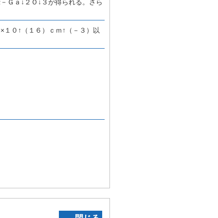
－Ｇａ↓２Ｏ↓３が得られる。さら
×１０↑（１６）ｃｍ↑（－３）以
‐ 閉じる