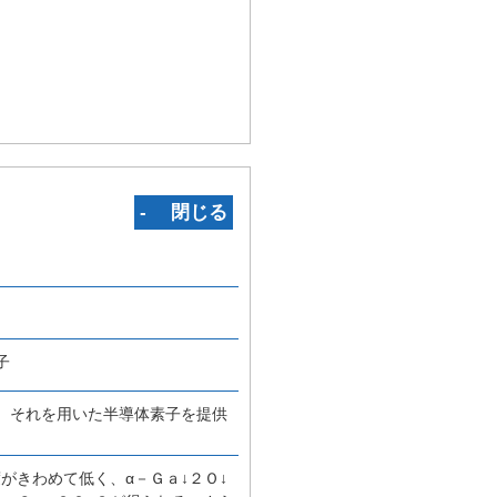
‐ 閉じる
子
び、それを用いた半導体素子を提供
がきわめて低く、α－Ｇａ↓２Ｏ↓