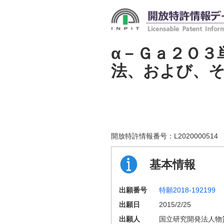
α－Ｇａ２Ｏ３
法、および、
開放特許情報番号：
L2020000514
基本情報
出願番号
特願2018-192199
出願日
2015/2/25
出願人
国立研究開発法人物