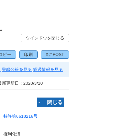
方
ウインドウを閉じる
コピー
印刷
XにPOST
る
登録公報を見る
経過情報を見る
最新更新日：
2020/3/10
‐ 閉じる
特許第6618216号
況
権利化済