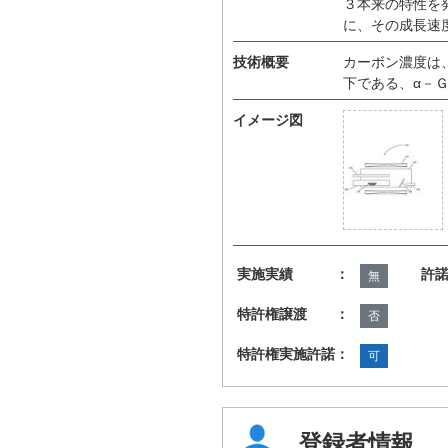
３本来の特性を
に、その成長速
技術概要
カーボン濃度は
下である、α－Ｇ
イメージ図
実施実績 ：
許
無
特許権譲渡 ：
否
特許権実施許諾：
可
登録者情報