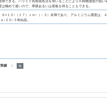
発揮できる。ハライド気相成長法を用いることにより不純物濃度の低いα
度は極めて速いので、厚膜あるいは基板を得ることもできる。
、６×１０↑（１７）ｃｍ↑（－３）未満であり、アルミニウム濃度は、４
ａ↓２Ｏ↓３単結晶。
諾実績 ：
無