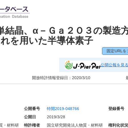
単結晶、α－Ｇａ２Ｏ３の製造
それを用いた半導体素子
固定URLを
公開公報を見
開放特許情報登録日：
2020/3/10
公開番号
特開2019-048766
登録番号
公開日
2019/3/28
質・材料研
特許権者
国立研究開発法人物質・材料研
権利化状