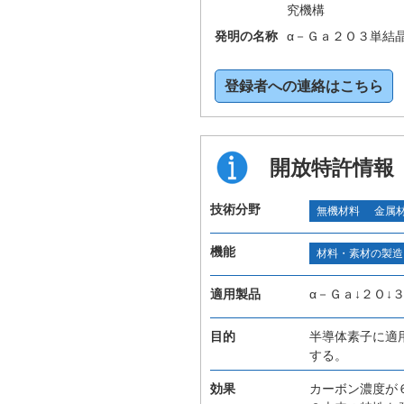
究機構
発明の名称
α－Ｇａ２Ｏ３単結
登録者への連絡はこちら
開放特許情報
技術分野
無機材料
金属
機能
材料・素材の製造
適用製品
α－Ｇａ↓２Ｏ↓
目的
半導体素子に適
する。
効果
カーボン濃度が