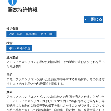
開放特許情報
‐ 閉じる
技術分野
化学・薬品
無機材料
機械・加工
機能
材料・素材の製造
適用製品
アモルファスシリコンを用いた断熱材料、その製造方法およびそれを用い
た内燃機関
目的
アモルファスシリコンを用いた低熱伝導率を有する断熱材料、その製造方
法およびそれを用いた内燃機関を提供する。
効果
アモルファスシリコンとビスマス結晶粒との界面を増大させることができ
る。アモルファスシリコンおよびビスマス固有の熱伝導率とは異なり、界
面効果による劇的な熱伝導率の低下を生じさせることができる。このよう
な熱伝導率が低下した断熱材料は、自動車、飛行機、船、発電所等におけ