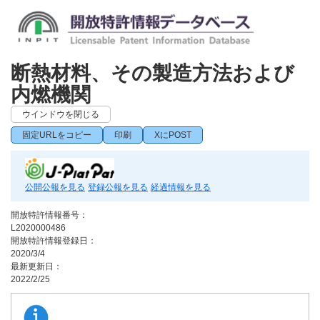
断熱材料、その製造方法および
内燃機関
ウインドウを閉じる
固定URLをコピー
印刷
XにPOST
公開公報を見る
登録公報を見る
経過情報を見る
開放特許情報番号：
L2020000486
開放特許情報登録日：
2020/3/4
最新更新日：
2022/2/25