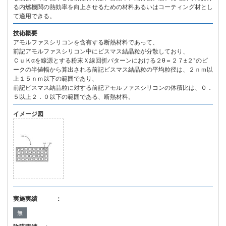
る内燃機関の熱効率を向上させるための材料あるいはコーティング材とし
て適用できる。
技術概要
アモルファスシリコンを含有する断熱材料であって、
前記アモルファスシリコン中にビスマス結晶粒が分散しており、
ＣｕＫαを線源とする粉末Ｘ線回折パターンにおける２θ＝２７±２°のピ
ークの半値幅から算出される前記ビスマス結晶粒の平均粒径は、２ｎｍ以
上１５ｎｍ以下の範囲であり、
前記ビスマス結晶粒に対する前記アモルファスシリコンの体積比は、０．
５以上２．０以下の範囲である、断熱材料。
イメージ図
実施実績 ：
無