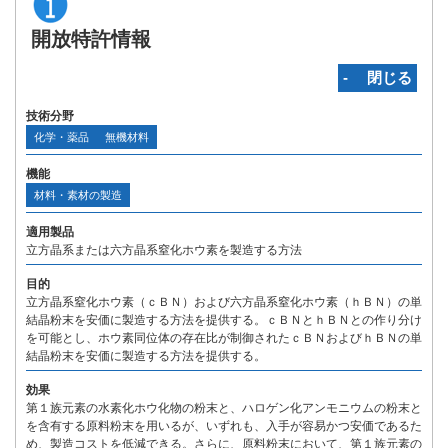
開放特許情報
‐ 閉じる
技術分野
化学・薬品
無機材料
機能
材料・素材の製造
適用製品
立方晶系または六方晶系窒化ホウ素を製造する方法
目的
立方晶系窒化ホウ素（ｃＢＮ）および六方晶系窒化ホウ素（ｈＢＮ）の単
結晶粉末を安価に製造する方法を提供する。ｃＢＮとｈＢＮとの作り分け
を可能とし、ホウ素同位体の存在比が制御されたｃＢＮおよびｈＢＮの単
結晶粉末を安価に製造する方法を提供する。
効果
第１族元素の水素化ホウ化物の粉末と、ハロゲン化アンモニウムの粉末と
を含有する原料粉末を用いるが、いずれも、入手が容易かつ安価であるた
め、製造コストを低減できる。さらに、原料粉末において、第１族元素の