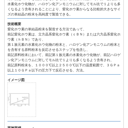
水素化ホウ化物が、ハロゲン化アンモニウムに対してモル比で１よりも多
くなるよう含有されることにより、窒化ホウ素からなる比較的大きなサイ
ズの単結晶の粉末を高純度で製造できる。
技術概要
窒化ホウ素の単結晶粉末を製造する方法であって、
前記窒化ホウ素は、立方晶系窒化ホウ素（ｃＢＮ）または六方晶系窒化ホ
ウ素（ｈＢＮ）であり、
第１族元素の水素化ホウ化物の粉末と、ハロゲン化アンモニウムの粉末と
を含有する原料粉末を反応させるステップを包含し、
前記原料粉末において、前記第１族元素の水素化ホウ化物が、前記ハロゲ
ン化アンモニウムに対してモル比で１よりも多くなるよう含有され、
前記原料粉末を、１０００℃以上２５００℃以下の温度範囲で、３ＧＰａ
以上１０ＧＰａ以下の圧力下で反応させる、方法。
イメージ図