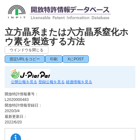
立方晶系または六方晶系窒化ホ
ウ素を製造する方法
ウインドウを閉じる
固定URLをコピー
印刷
XにPOST
公開公報を見る
登録公報を見る
経過情報を見る
開放特許情報番号：
L2020000483
開放特許情報登録日：
2020/3/4
最新更新日：
2022/6/20