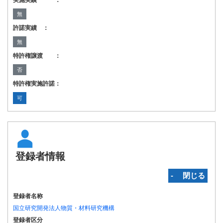
実施実績 ：
無
許諾実績 ：
無
特許権譲渡 ：
否
特許権実施許諾：
可
登録者情報
‐ 閉じる
登録者名称
国立研究開発法人物質・材料研究機構
登録者区分