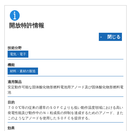
開放特許情報
‐ 閉じる
技術分野
電気・電子
機能
材料・素材の製造
適用製品
安定動作可能な固体酸化物形燃料電池用アノード及び固体酸化物形燃料電
池
目的
７００℃等の従来の通常のＳＯＦＣよりも低い動作温度領域における高い
発電性能及び動作中のＮｉ粒成長の抑制を達成するためのアノード、また
このようなアノードを使用したＳＯＦＣを提供する。
効果