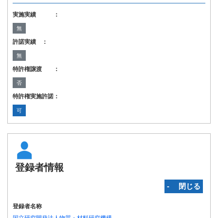
実施実績 ：
無
許諾実績 ：
無
特許権譲渡 ：
否
特許権実施許諾：
可
登録者情報
‐ 閉じる
登録者名称