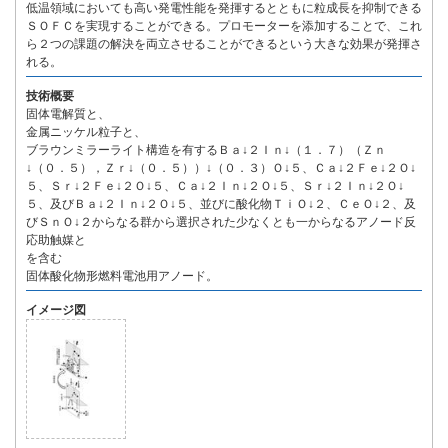
低温領域においても高い発電性能を発揮するとともに粒成長を抑制できる
ＳＯＦＣを実現することができる。プロモーターを添加することで、これ
ら２つの課題の解決を両立させることができるという大きな効果が発揮さ
れる。
技術概要
固体電解質と、
金属ニッケル粒子と、
ブラウンミラーライト構造を有するＢａ↓２Ｉｎ↓（１．７）（Ｚｎ
↓（０．５），Ｚｒ↓（０．５））↓（０．３）Ｏ↓５、Ｃａ↓２Ｆｅ↓２Ｏ↓
５、Ｓｒ↓２Ｆｅ↓２Ｏ↓５、Ｃａ↓２Ｉｎ↓２Ｏ↓５、Ｓｒ↓２Ｉｎ↓２Ｏ↓
５、及びＢａ↓２Ｉｎ↓２Ｏ↓５、並びに酸化物ＴｉＯ↓２、ＣｅＯ↓２、及
びＳｎＯ↓２からなる群から選択された少なくとも一からなるアノード反
応助触媒と
を含む
固体酸化物形燃料電池用アノード。
イメージ図