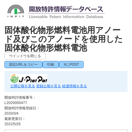
固体酸化物形燃料電池用アノー
ド及びこのアノードを使用した
固体酸化物形燃料電池
ウインドウを閉じる
固定URLをコピー
印刷
XにPOST
公開公報を見る
登録公報を見る
経過情報を見る
開放特許情報番号：
L2020000477
開放特許情報登録日：
2020/3/4
最新更新日：
2022/5/26