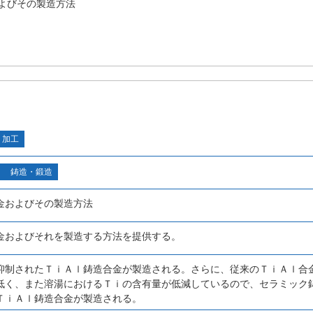
よびその製造方法
・加工
鋳造・鍛造
金およびその製造方法
金およびそれを製造する方法を提供する。
抑制されたＴｉＡｌ鋳造合金が製造される。さらに、従来のＴｉＡｌ合
低く、また溶湯におけるＴｉの含有量が低減しているので、セラミック
ＴｉＡｌ鋳造合金が製造される。