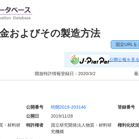
合金およびその製造方法
固定URLを
公開公報を見
開放特許情報登録日：
2020/3/2
最
公開番号
特開2019-203146
登録番号
公開日
2019/11/28
質・材料研
特許権者
国立研究開発法人物質・材料研
権利化状
究機構