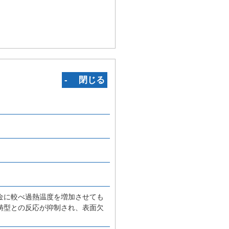
‐ 閉じる
金に較べ過熱温度を増加させても
鋳型との反応が抑制され、表面欠