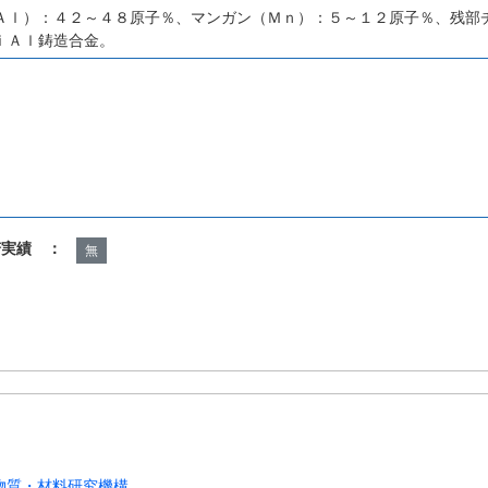
Ａｌ）：４２～４８原子％、マンガン（Ｍｎ）：５～１２原子％、残部
ｉＡｌ鋳造合金。
諾実績 ：
無
物質・材料研究機構