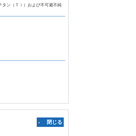
チタン（Ｔｉ）および不可避不純
‐ 閉じる