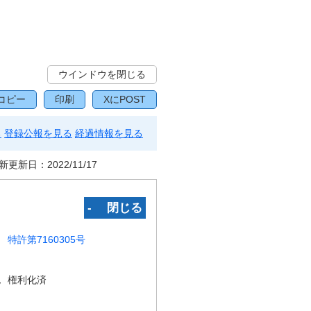
ウインドウを閉じる
コピー
印刷
XにPOST
る
登録公報を見る
経過情報を見る
新更新日：
2022/11/17
‐ 閉じる
特許第7160305号
況
権利化済