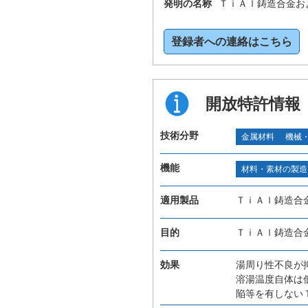
発明の名称
ＴｉＡｌ鋳造合金お
登録者への連絡はこちら
開放特許情報
技術分野
金属材料
機械
機能
材料・素材の製造
適用製品
ＴｉＡｌ鋳造合
目的
ＴｉＡｌ鋳造合
効果
湯周り性不良が
溶湯温度自体は
陥等を有しない