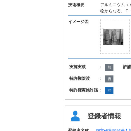
技術概要
アルミニウム（
物からなる、Ｔ
イメージ図
実施実績 ：
許
無
特許権譲渡 ：
否
特許権実施許諾：
可
登録者情報
登録者名称
国立研究開発法人