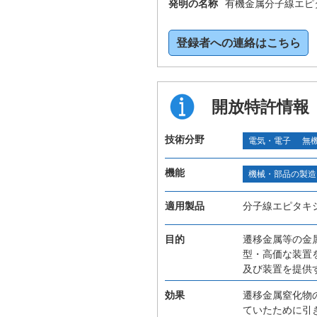
発明の名称
有機金属分子線エピ
登録者への連絡はこちら
開放特許情報
技術分野
電気・電子
無
機能
機械・部品の製造
適用製品
分子線エピタキ
目的
遷移金属等の金
型・高価な装置
及び装置を提供
効果
遷移金属窒化物
ていたために引