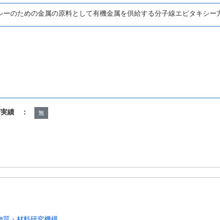
シーのための金属の原料として有機金属を供給する分子線エピタキシー
諾実績 ：
無
物質・材料研究機構