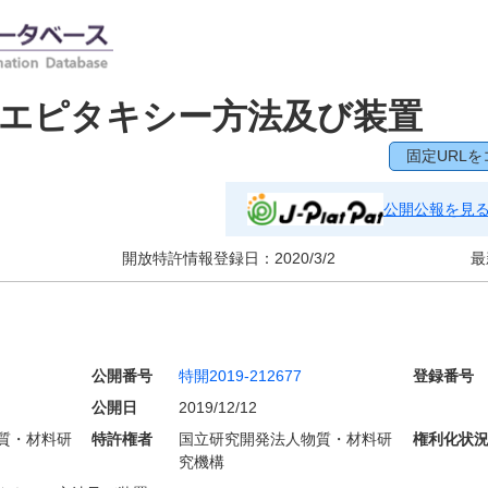
線エピタキシー方法及び装置
固定URLを
公開公報を見
開放特許情報登録日：
2020/3/2
最
公開番号
特開2019-212677
登録番号
公開日
2019/12/12
質・材料研
特許権者
国立研究開発法人物質・材料研
権利化状
究機構