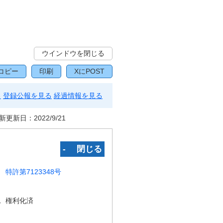
ウインドウを閉じる
コピー
印刷
XにPOST
る
登録公報を見る
経過情報を見る
新更新日：
2022/9/21
‐ 閉じる
特許第7123348号
況
権利化済