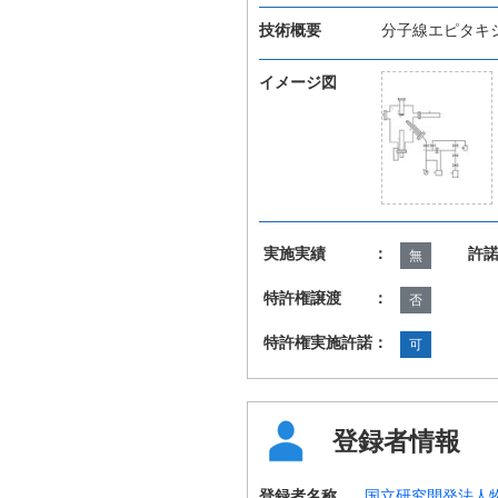
技術概要
分子線エピタキ
イメージ図
実施実績 ：
許
無
特許権譲渡 ：
否
特許権実施許諾：
可
登録者情報
登録者名称
国立研究開発法人