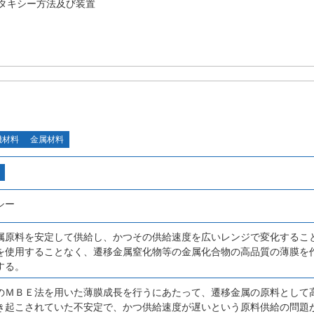
タキシー方法及び装置
機材料
金属材料
シー
属原料を安定して供給し、かつその供給速度を広いレンジで変化するこ
を使用することなく、遷移金属窒化物等の金属化合物の高品質の薄膜を
する。
のＭＢＥ法を用いた薄膜成長を行うにあたって、遷移金属の原料として
き起こされていた不安定で、かつ供給速度が遅いという原料供給の問題