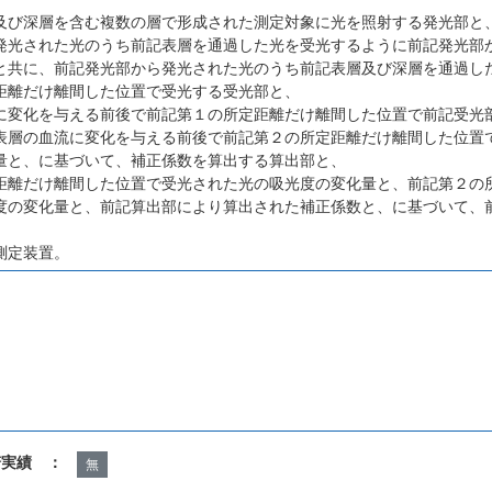
及び深層を含む複数の層で形成された測定対象に光を照射する発光部と
発光された光のうち前記表層を通過した光を受光するように前記発光部
と共に、前記発光部から発光された光のうち前記表層及び深層を通過し
距離だけ離間した位置で受光する受光部と、
に変化を与える前後で前記第１の所定距離だけ離間した位置で前記受光
表層の血流に変化を与える前後で前記第２の所定距離だけ離間した位置
量と、に基づいて、補正係数を算出する算出部と、
距離だけ離間した位置で受光された光の吸光度の変化量と、前記第２の
度の変化量と、前記算出部により算出された補正係数と、に基づいて、
測定装置。
諾実績 ：
無