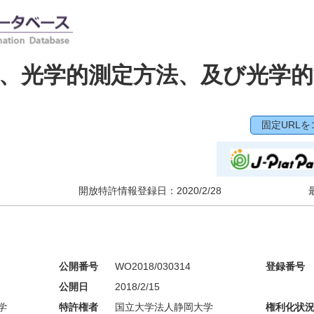
、光学的測定方法、及び光学的
固定URLを
開放特許情報登録日：
2020/2/28
公開番号
WO2018/030314
登録番号
公開日
2018/2/15
学
特許権者
国立大学法人静岡大学
権利化状