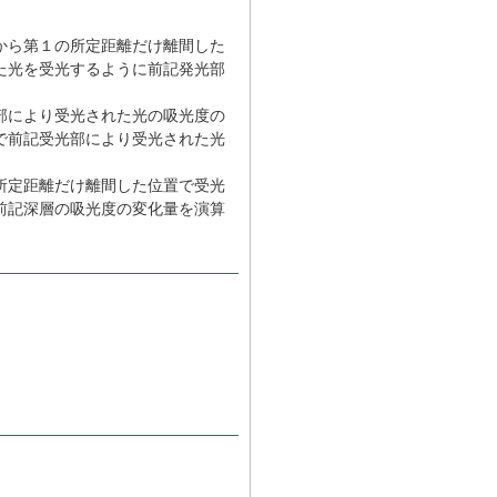
、
から第１の所定距離だけ離間した
た光を受光するように前記発光部
部により受光された光の吸光度の
で前記受光部により受光された光
所定距離だけ離間した位置で受光
前記深層の吸光度の変化量を演算