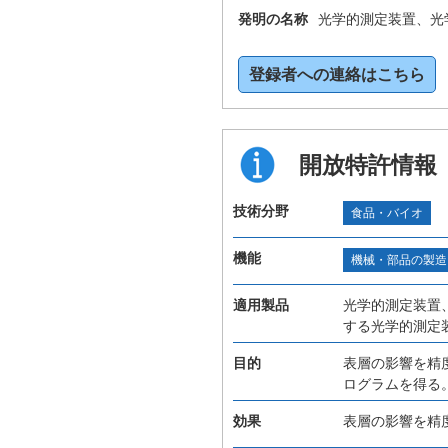
発明の名称
光学的測定装置、光
登録者への連絡はこちら
開放特許情報
技術分野
食品・バイオ
機能
機械・部品の製造
適用製品
光学的測定装置
する光学的測定
目的
表層の影響を精
ログラムを得る
効果
表層の影響を精