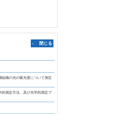
‐ 閉じる
層組織の光の吸光度について測定
学的測定方法、及び光学的測定プ