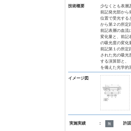
技術概要
少なくとも表層
前記発光部から
位置で受光する
から第２の所定
前記表層の血流
変化量と、前記
の吸光度の変化
前記第１の所定
された光の吸光
する演算部と、
を備えた光学的
イメージ図
実施実績 ：
許
無