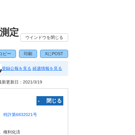
測定
ウインドウを閉じる
コピー
印刷
XにPOST
登録公報を見る
経過情報を見る
最新更新日：
2021/3/19
‐ 閉じる
特許第6832021号
況
権利化済