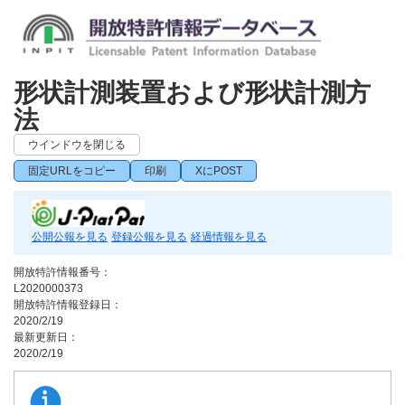
形状計測装置および形状計測方
法
ウインドウを閉じる
固定URLをコピー
印刷
XにPOST
公開公報を見る
登録公報を見る
経過情報を見る
開放特許情報番号：
L2020000373
開放特許情報登録日：
2020/2/19
最新更新日：
2020/2/19