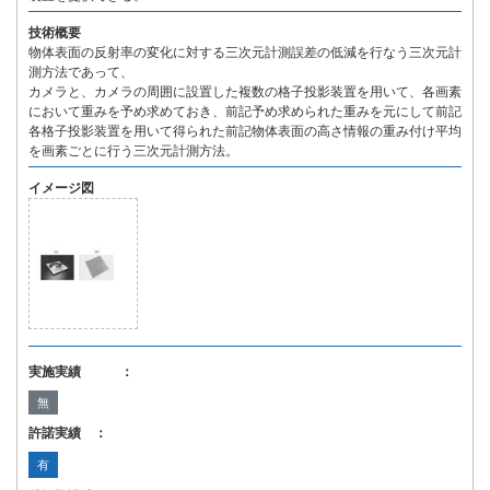
技術概要
物体表面の反射率の変化に対する三次元計測誤差の低減を行なう三次元計
測方法であって、
カメラと、カメラの周囲に設置した複数の格子投影装置を用いて、各画素
において重みを予め求めておき、前記予め求められた重みを元にして前記
各格子投影装置を用いて得られた前記物体表面の高さ情報の重み付け平均
を画素ごとに行う三次元計測方法。
イメージ図
実施実績 ：
無
許諾実績 ：
有