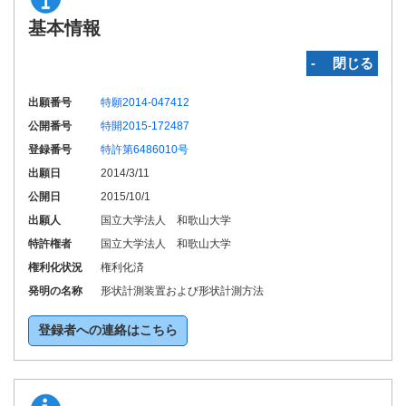
基本情報
‐ 閉じる
出願番号
特願2014-047412
公開番号
特開2015-172487
登録番号
特許第6486010号
出願日
2014/3/11
公開日
2015/10/1
出願人
国立大学法人 和歌山大学
特許権者
国立大学法人 和歌山大学
権利化状況
権利化済
発明の名称
形状計測装置および形状計測方法
登録者への連絡はこちら