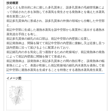
技術概要
少なくとも部分的に水に接した多孔質体と、該多孔質体の毛細管現象によ
って供給された水を加熱して水蒸気を発生させる発熱体とを備えた水蒸気
発生装置において、
前記多孔質体内に形成され、該多孔質体の外側の領域から分離した中空部
と、
前記中空部に生成した過熱水蒸気を該中空部から装置外に送出する過熱水
蒸気送出手段とを有し、
前記多孔質体の細孔の出口部は、前記中空部の内壁面に位置し、
前記発熱体は、間隔を隔てて前記中空部の内壁面に接触し又は近接し且つ
該内壁面に沿って延びるように配置されており、
前記細孔内の水を気化し且つ過熱するための乾燥域が、前記発熱体の発熱
によって前記内壁面に間隔を隔てて形成され、
前記発熱体は、該発熱体と前記多孔質体との間の熱伝導と、該発熱体の輻
射熱とによって、表面が乾燥した前記乾燥域の細孔内水蒸気を過熱して前
記中空部に過熱水蒸気を生成することを特徴とする過熱水蒸気発生装置。
イメージ図