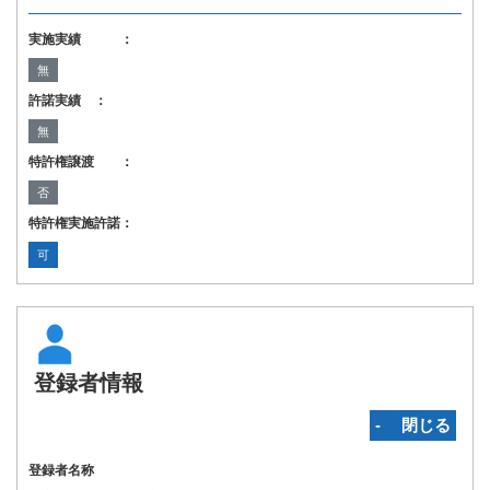
実施実績 ：
無
許諾実績 ：
無
特許権譲渡 ：
否
特許権実施許諾：
可
登録者情報
‐ 閉じる
登録者名称