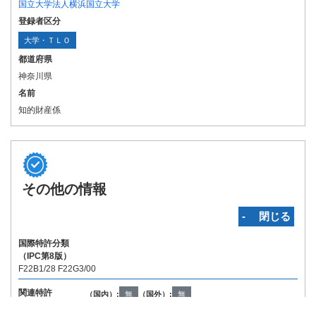
国立大学法人横浜国立大学
登録者区分
大学・ＴＬＯ
都道府県
神奈川県
名前
知的財産係
その他の情報
‐ 閉じる
国際特許分類
（IPC第8版）
F22B1/28 F22G3/00
関連特許
（国内）:
無
（国外）:
無