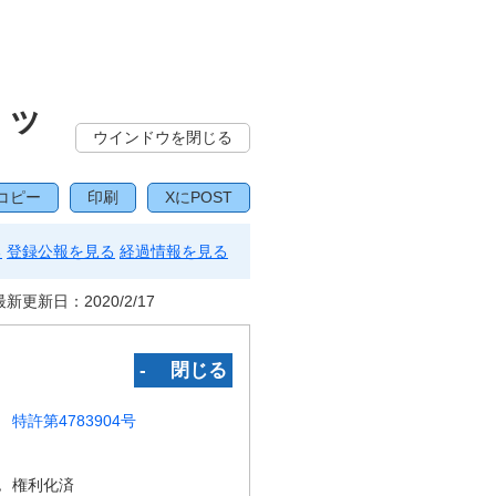
リッ
ウインドウを閉じる
コピー
印刷
XにPOST
る
登録公報を見る
経過情報を見る
最新更新日：
2020/2/17
‐ 閉じる
特許第4783904号
況
権利化済