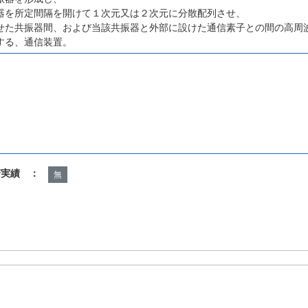
器を所定間隔を開けて１次元又は２次元に分散配列させ、
せた共振器間、および当該共振器と外部に設けた通信素子との間の高周
する、通信装置。
諾実績 ：
無