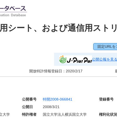
信用シート、および通信用スト
固定URLを
公開公報を見
開放特許情報登録日：
2020/2/17
公開番号
特開2008-066841
登録番号
公開日
2008/3/21
立大学
特許権者
国立大学法人横浜国立大学
権利化状