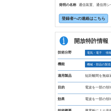
発明の名称
通信装置、通信用シ
登録者への連絡はこちら
開放特許情報
技術分野
電気・電子
情
機能
機械・部品の製造
適用製品
短距離間を無線
目的
電波を一部の領
効果
電波を一部の領
技術概要
導電板により共