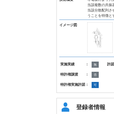
当該複数の共振
当該分散配列さ
うことを特徴と
イメージ図
実施実績 ：
許
無
特許権譲渡 ：
否
特許権実施許諾：
可
登録者情報