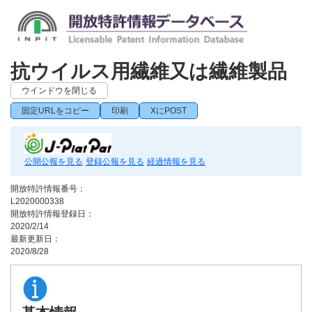
抗ウイルス用繊維又は繊維製品
ウインドウを閉じる
固定URLをコピー
印刷
XにPOST
公開公報を見る
登録公報を見る
経過情報を見る
開放特許情報番号：
L2020000338
開放特許情報登録日：
2020/2/14
最新更新日：
2020/8/28