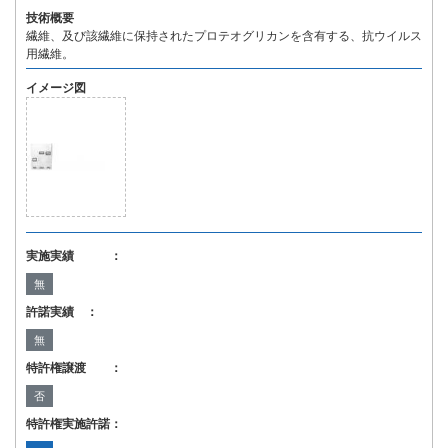
技術概要
繊維、及び該繊維に保持されたプロテオグリカンを含有する、抗ウイルス
用繊維。
イメージ図
実施実績 ：
無
許諾実績 ：
無
特許権譲渡 ：
否
特許権実施許諾：