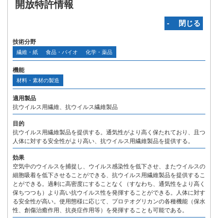
開放特許情報
‐ 閉じる
技術分野
繊維・紙
食品・バイオ
化学・薬品
機能
材料・素材の製造
適用製品
抗ウイルス用繊維、抗ウイルス繊維製品
目的
抗ウイルス用繊維製品を提供する。通気性がより高く保たれており、且つ
人体に対する安全性がより高い、抗ウイルス用繊維製品を提供する。
効果
空気中のウイルスを捕捉し、ウイルス感染性を低下させ、またウイルスの
細胞吸着を低下させることができる、抗ウイルス用繊維製品を提供するこ
とができる。過剰に高密度にすることなく（すなわち、通気性をより高く
保ちつつも）より高い抗ウイルス性を発揮することができる。人体に対す
る安全性が高い。使用態様に応じて、プロテオグリカンの各種機能（保水
性、創傷治癒作用、抗炎症作用等）を発揮することも可能である。