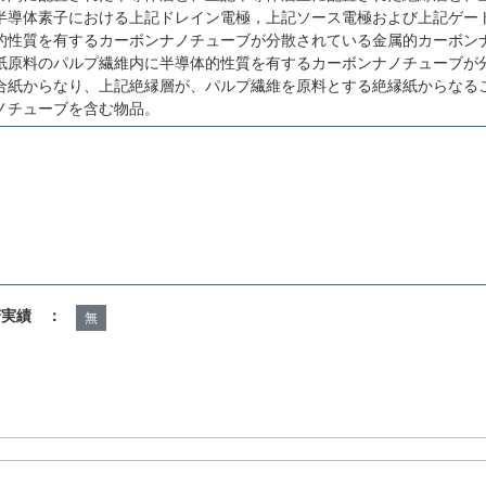
半導体素子における上記ドレイン電極，上記ソース電極および上記ゲー
的性質を有するカーボンナノチューブが分散されている金属的カーボン
紙原料のパルプ繊維内に半導体的性質を有するカーボンナノチューブが
合紙からなり、上記絶縁層が、パルプ繊維を原料とする絶縁紙からなる
ノチューブを含む物品。
諾実績 ：
無