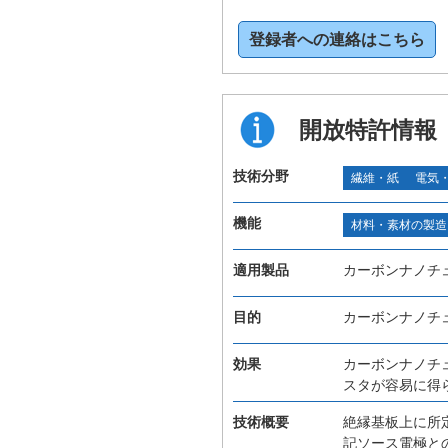
登録者への連絡はこちら
開放特許情報
技術分野
繊維・紙
電気
機能
材料・素材の製造
適用製品
カーボンナノチ
目的
カーボンナノチ
効果
カーボンナノチ
スタが容易に得
技術概要
絶縁基板上に所
記ソース電極と