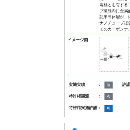
電極とを有する
プ繊維内に金属
記半導体層が、
ナノチューブ複
てのカーボンナ
イメージ図
実施実績 ：
許
無
特許権譲渡 ：
否
特許権実施許諾：
可