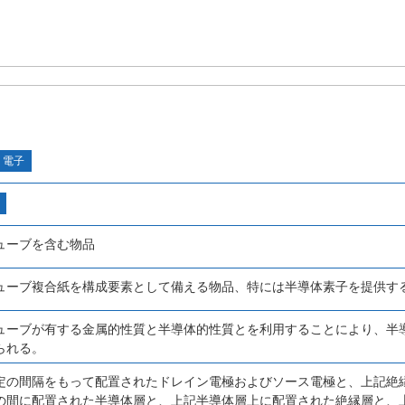
・電子
ューブを含む物品
ューブ複合紙を構成要素として備える物品、特には半導体素子を提供す
ューブが有する金属的性質と半導体的性質とを利用することにより、半
られる。
定の間隔をもって配置されたドレイン電極およびソース電極と、上記絶
の間に配置された半導体層と、上記半導体層上に配置された絶縁層と、