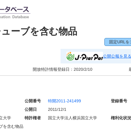
チューブを含む物品
固定URLを
公開公報を見
開放特許情報登録日：
2020/2/10
公開番号
特開2011-241499
登録番号
公開日
2011/12/1
立大学
特許権者
国立大学法人横浜国立大学
権利化状
ブを含む物品