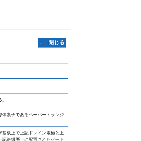
‐ 閉じる
る。
導体素子であるペーパートランジ
縁基板上で上記ドレイン電極と上
上記絶縁層上に配置されたゲート