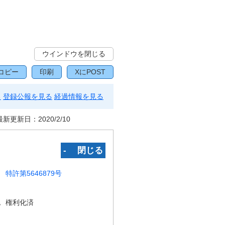
ウインドウを閉じる
コピー
印刷
XにPOST
る
登録公報を見る
経過情報を見る
最新更新日：
2020/2/10
‐ 閉じる
特許第5646879号
況
権利化済