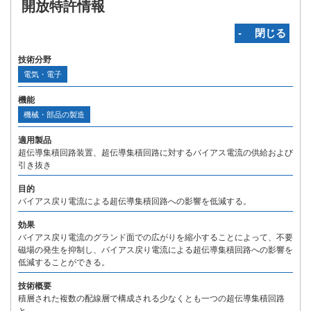
開放特許情報
‐ 閉じる
技術分野
電気・電子
機能
機械・部品の製造
適用製品
超伝導集積回路装置、超伝導集積回路に対するバイアス電流の供給および
引き抜き
目的
バイアス戻り電流による超伝導集積回路への影響を低減する。
効果
バイアス戻り電流のグランド面での広がりを縮小することによって、不要
磁場の発生を抑制し、バイアス戻り電流による超伝導集積回路への影響を
低減することができる。
技術概要
積層された複数の配線層で構成される少なくとも一つの超伝導集積回路