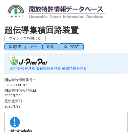
超伝導集積回路装置
ウインドウを閉じる
固定URLをコピー
印刷
XにPOST
公開公報を見る
登録公報を見る
経過情報を見る
開放特許情報番号：
L2020000197
開放特許情報登録日：
2020/1/29
最新更新日：
2020/1/29