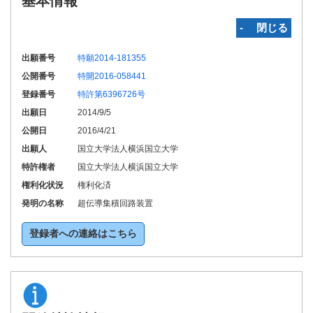
基本情報
‐ 閉じる
出願番号
特願2014-181355
公開番号
特開2016-058441
登録番号
特許第6396726号
出願日
2014/9/5
公開日
2016/4/21
出願人
国立大学法人横浜国立大学
特許権者
国立大学法人横浜国立大学
権利化状況
権利化済
発明の名称
超伝導集積回路装置
登録者への連絡はこちら