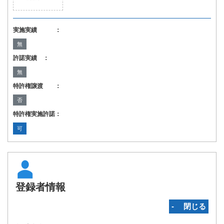
実施実績 ：
無
許諾実績 ：
無
特許権譲渡 ：
否
特許権実施許諾：
可
登録者情報
‐ 閉じる