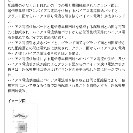
と、
配線層の少なくとも何れかの一つの層と層間接続されたグランド面と、
超伝導集積回路にバイアス電流を供給するバイアス電流供給パッドと、
グランド面からバイアス戻り電流を引き抜くバイアス電流引き抜きパッド
と、
バイアス電流供給パッドと超伝導集積回路を構成する配線層との間は電気
的に接続され、バイアス電流供給パッドから超伝導集積回路にバイアス電
流を供給するバイアス電流供給線と、
バイアス電流引き抜きパッドと、グランド面又はグランド面と層間接続さ
れた配線層との間は電気的に接続され、グランド面からバイアス戻り電流
を引き抜くバイアス電流引き抜き線とを備え、
バイアス電流供給線による超伝導集積回路へのバイアス電流の供給、及び
バイアス電流引き抜き線によるグランド面からのバイアス戻り電流の引き
抜きは、超伝導集積回路およびグランド面を平面視した際に同一点で行わ
れ、
バイアス電流供給線とバイアス電流引き抜き線とは同じ配線幅であり、積
層方向において重なる位置で対向配置されることを特徴とする、超伝導集
積回路装置。
イメージ図