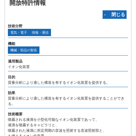
開放特許情報
‐ 閉じる
技術分野
電気・電子
情報・通信
機能
機械・部品の製造
適用製品
イオン化装置
目的
質量分析により適した構造を有するイオン化装置を提供する。
効果
質量分析により適した構造を有するイオン化装置を提供することができ
る。
技術概要
噴霧される液滴を小型化可能なイオン化装置であって、
液滴を噴霧するキャピラリと、
噴霧された液滴に所定周期の音波を照射する音波照射部と、