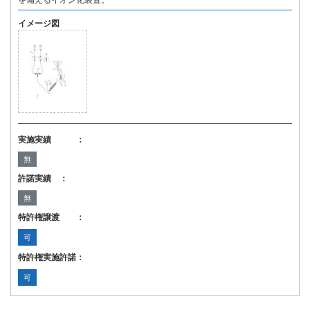
を備えるイオン化装置。
イメージ図
実施実績 ：
無
許諾実績 ：
無
特許権譲渡 ：
可
特許権実施許諾：
可