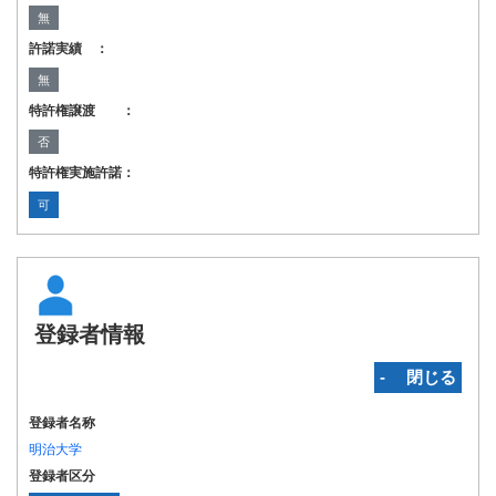
無
許諾実績 ：
無
特許権譲渡 ：
否
特許権実施許諾：
可
登録者情報
‐ 閉じる
登録者名称
明治大学
登録者区分