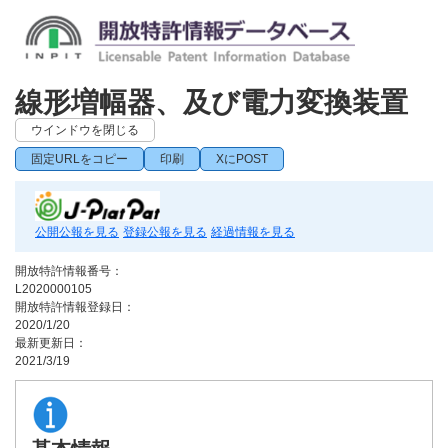
線形増幅器、及び電力変換装置
ウインドウを閉じる
固定URLをコピー
印刷
XにPOST
公開公報を見る
登録公報を見る
経過情報を見る
開放特許情報番号：
L2020000105
開放特許情報登録日：
2020/1/20
最新更新日：
2021/3/19