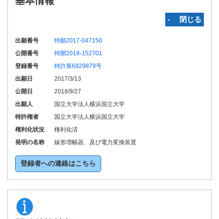
基本情報
‐ 閉じる
出願番号
特願2017-047150
公開番号
特開2018-152701
登録番号
特許第6829879号
出願日
2017/3/13
公開日
2018/9/27
出願人
国立大学法人横浜国立大学
特許権者
国立大学法人横浜国立大学
権利化状況
権利化済
発明の名称
線形増幅器、及び電力変換装置
登録者への連絡はこちら