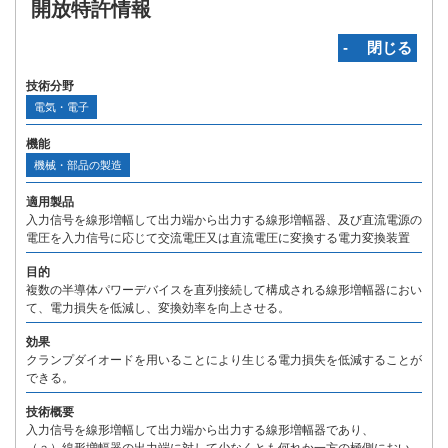
開放特許情報
‐ 閉じる
技術分野
電気・電子
機能
機械・部品の製造
適用製品
入力信号を線形増幅して出力端から出力する線形増幅器、及び直流電源の
電圧を入力信号に応じて交流電圧又は直流電圧に変換する電力変換装置
目的
複数の半導体パワーデバイスを直列接続して構成される線形増幅器におい
て、電力損失を低減し、変換効率を向上させる。
効果
クランプダイオードを用いることにより生じる電力損失を低減することが
できる。
技術概要
入力信号を線形増幅して出力端から出力する線形増幅器であり、