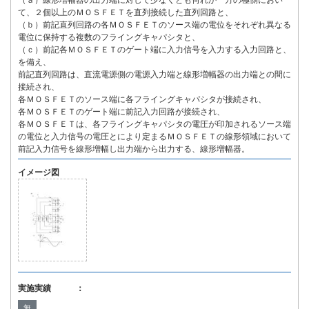
（ａ）線形増幅器の出力端に対して少なくとも何れか一方の極側におい
て、２個以上のＭＯＳＦＥＴを直列接続した直列回路と、
（ｂ）前記直列回路の各ＭＯＳＦＥＴのソース端の電位をそれぞれ異なる
電位に保持する複数のフライングキャパシタと、
（ｃ）前記各ＭＯＳＦＥＴのゲート端に入力信号を入力する入力回路と、
を備え、
前記直列回路は、直流電源側の電源入力端と線形増幅器の出力端との間に
接続され、
各ＭＯＳＦＥＴのソース端に各フライングキャパシタが接続され、
各ＭＯＳＦＥＴのゲート端に前記入力回路が接続され、
各ＭＯＳＦＥＴは、各フライングキャパシタの電圧が印加されるソース端
の電位と入力信号の電圧とにより定まるＭＯＳＦＥＴの線形領域において
前記入力信号を線形増幅し出力端から出力する、線形増幅器。
イメージ図
実施実績 ：
無