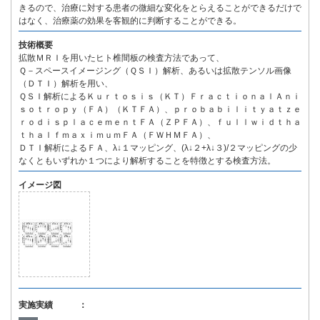
きるので、治療に対する患者の微細な変化をとらえることができるだけで
はなく、治療薬の効果を客観的に判断することができる。
技術概要
拡散ＭＲＩを用いたヒト椎間板の検査方法であって、
Ｑ－スペースイメージング（ＱＳＩ）解析、あるいは拡散テンソル画像
（ＤＴＩ）解析を用い、
ＱＳＩ解析によるＫｕｒｔｏｓｉｓ（ＫＴ）ＦｒａｃｔｉｏｎａｌＡｎｉ
ｓｏｔｒｏｐｙ（ＦＡ）（ＫＴＦＡ）、ｐｒｏｂａｂｉｌｉｔｙａｔｚｅ
ｒｏｄｉｓｐｌａｃｅｍｅｎｔＦＡ（ＺＰＦＡ）、ｆｕｌｌｗｉｄｔｈａ
ｔｈａｌｆｍａｘｉｍｕｍＦＡ（ＦＷＨＭＦＡ）、
ＤＴＩ解析によるＦＡ、λ↓１マッピング、(λ↓２+λ↓３)/２マッピングの少
なくともいずれか１つにより解析することを特徴とする検査方法。
イメージ図
実施実績 ：