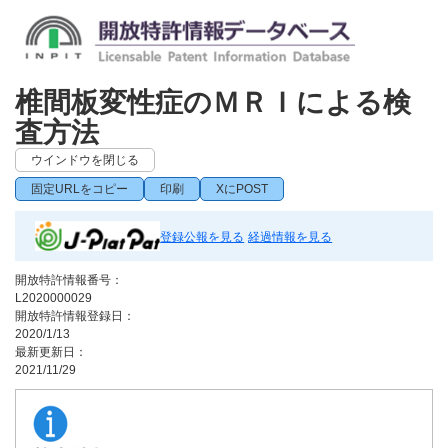
椎間板変性症のＭＲＩによる検
査方法
ウインドウを閉じる
固定URLをコピー
印刷
XにPOST
登録公報を見る
経過情報を見る
開放特許情報番号：
L2020000029
開放特許情報登録日：
2020/1/13
最新更新日：
2021/11/29