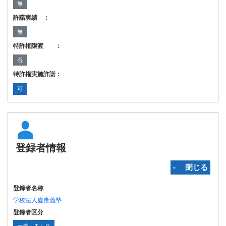
無
許諾実績 ：
無
特許権譲渡 ：
否
特許権実施許諾：
可
登録者情報
‐ 閉じる
登録者名称
学校法人慶應義塾
登録者区分