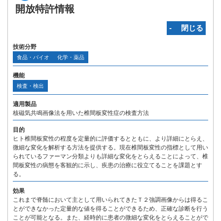
開放特許情報
‐ 閉じる
技術分野
食品・バイオ
化学・薬品
機能
検査・検出
適用製品
核磁気共鳴画像法を用いた椎間板変性症の検査方法
目的
ヒト椎間板変性の程度を定量的に評価するとともに、より詳細にとらえ、
微細な変化を解析する方法を提供する。現在椎間板変性の指標として用い
られているファーマン分類よりも詳細な変化をとらえることによって、椎
間板変性の病態を客観的に示し、疾患の治療に役立てることを課題とす
る。
効果
これまで脊髄において主として用いられてきたＴ２強調画像からは得るこ
とができなかった定量的な値を得ることができるため、正確な診断を行う
ことが可能となる。また、経時的に患者の微細な変化をとらえることがで