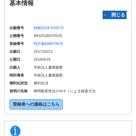
基本情報
‐ 閉じる
出願番号
特願2018-545079
公開番号
WO2018/070528
登録番号
特許第6966786号
出願日
2017/10/13
公開日
2018/4/19
出願人
学校法人慶應義塾
特許権者
学校法人慶應義塾
権利化状況
権利化済
発明の名称
椎間板変性症のＭＲＩによる検査方法
登録者への連絡はこちら