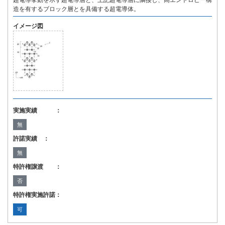
超電導挙動を示す超電導層と、上記超電導層に隣接し、高エントロピー構
造を有するブロック層とを具備する超電導体。
イメージ図
実施実績 ：
無
許諾実績 ：
無
特許権譲渡 ：
否
特許権実施許諾：
可