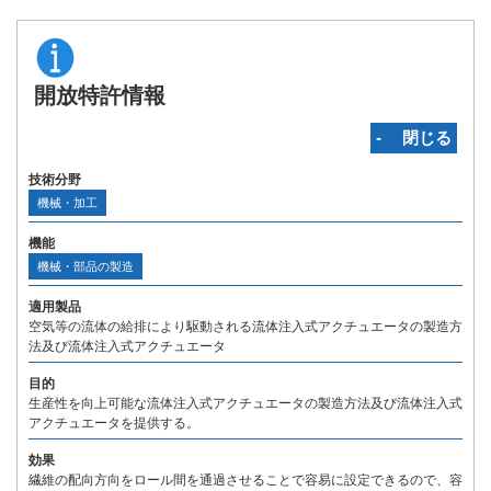
開放特許情報
‐ 閉じる
技術分野
機械・加工
機能
機械・部品の製造
適用製品
空気等の流体の給排により駆動される流体注入式アクチュエータの製造方
法及び流体注入式アクチュエータ
目的
生産性を向上可能な流体注入式アクチュエータの製造方法及び流体注入式
アクチュエータを提供する。
効果
繊維の配向方向をロール間を通過させることで容易に設定できるので、容