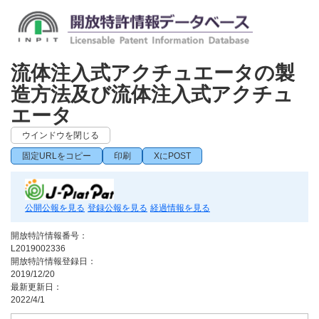
流体注入式アクチュエータの製
造方法及び流体注入式アクチュ
エータ
ウインドウを閉じる
固定URLをコピー
印刷
XにPOST
公開公報を見る
登録公報を見る
経過情報を見る
開放特許情報番号：
L2019002336
開放特許情報登録日：
2019/12/20
最新更新日：
2022/4/1