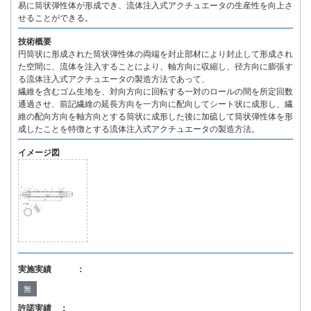
易に筒状弾性体が形成でき、流体注入式アクチュエータの生産性を向上さ
せることができる。
技術概要
円筒状に形成された筒状弾性体の両端を封止部材により封止して形成され
た空間に、流体を注入することにより、軸方向に収縮し、径方向に膨張す
る流体注入式アクチュエータの製造方法であって、
繊維を含むゴム生地を、対向方向に回転する一対のロールの間を所定回数
通過させ、前記繊維の延長方向を一方向に配向してシート状に成形し、繊
維の配向方向を軸方向とする筒状に成形した後に加硫して筒状弾性体を形
成したことを特徴とする流体注入式アクチュエータの製造方法。
イメージ図
実施実績 ：
無
許諾実績 ：