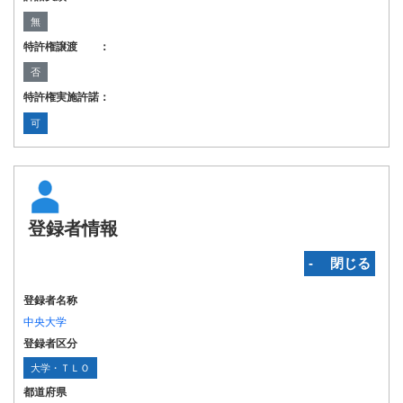
無
特許権譲渡 ：
否
特許権実施許諾：
可
登録者情報
‐ 閉じる
登録者名称
中央大学
登録者区分
大学・ＴＬＯ
都道府県