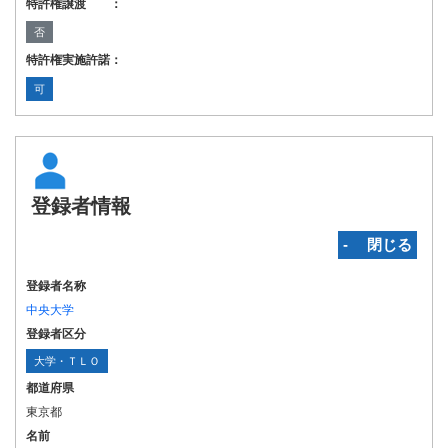
特許権譲渡 ：
否
特許権実施許諾：
可
登録者情報
‐ 閉じる
登録者名称
中央大学
登録者区分
大学・ＴＬＯ
都道府県
東京都
名前