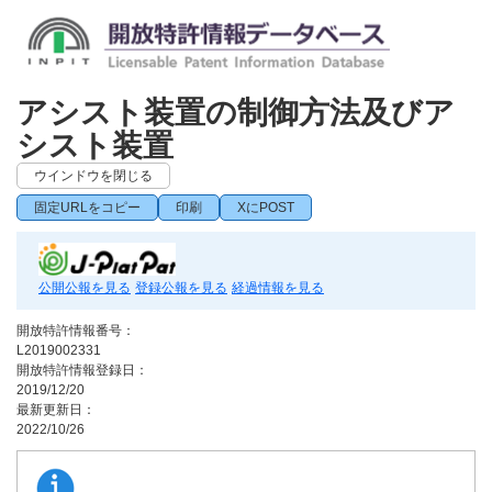
アシスト装置の制御方法及びア
シスト装置
ウインドウを閉じる
固定URLをコピー
印刷
XにPOST
公開公報を見る
登録公報を見る
経過情報を見る
開放特許情報番号：
L2019002331
開放特許情報登録日：
2019/12/20
最新更新日：
2022/10/26