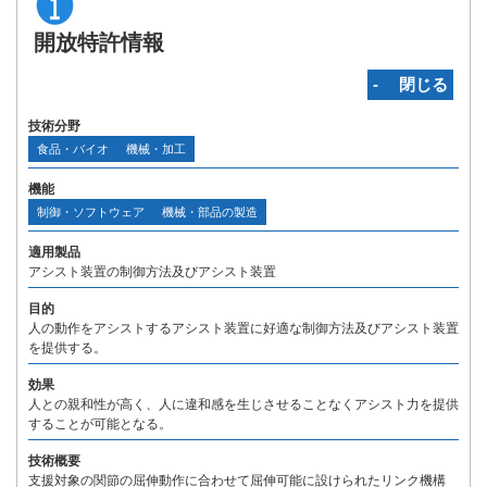
開放特許情報
‐ 閉じる
技術分野
食品・バイオ
機械・加工
機能
制御・ソフトウェア
機械・部品の製造
適用製品
アシスト装置の制御方法及びアシスト装置
目的
人の動作をアシストするアシスト装置に好適な制御方法及びアシスト装置
を提供する。
効果
人との親和性が高く、人に違和感を生じさせることなくアシスト力を提供
することが可能となる。
技術概要
支援対象の関節の屈伸動作に合わせて屈伸可能に設けられたリンク機構