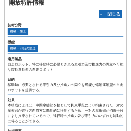
開放特許情報
‐ 閉じる
技術分野
機械・加工
機能
機械・部品の製造
適用製品
自走ロボット、特に移動時に必要とされる牽引力及び推進力の両立を可能
な蠕動運動型の自走ロボット
目的
移動時に必要とされる牽引力及び推進力の両立を可能な蠕動運動型の自走
ロボットを提供する。
効果
本構成によれば、中間摩擦部を軸として拘束手段により拘束された一対の
摩擦部が進行方向前方に能動的に移動するため、一対の摩擦部が拘束手段
により拘束されているので、進行時の推進力及び牽引力のいずれも能動的
に得ることができる。