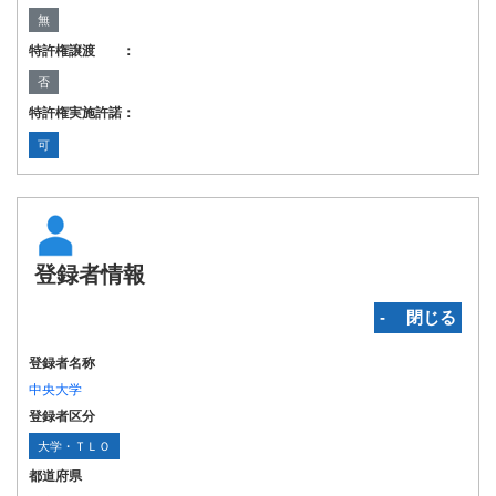
無
特許権譲渡 ：
否
特許権実施許諾：
可
登録者情報
‐ 閉じる
登録者名称
中央大学
登録者区分
大学・ＴＬＯ
都道府県