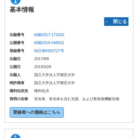
基本情報
‐ 閉じる
出願番号
特願2017-173203
公開番号
特開2019-048931
登録番号
特許第6920727号
出願日
2017/9/8
公開日
2019/3/28
出願人
国立大学法人宇都宮大学
特許権者
国立大学法人宇都宮大学
権利化状況
権利化済
発明の名称
蛍光体、蛍光体を含む光源、および新規無機酸化物
登録者への連絡はこちら