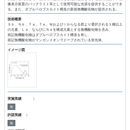
像表示装置のバックライト等として使用可能な光源を提供することができ
る。また、ダブルペロブスカイト構造の新規無機酸化物が提供される。
技術概要
Ｓｂ、Ｎｂ、Ｔａ、Ｔｅ、ＷおよびＩからなる群より選択される１種以上
の元素、Ｌａ、ならびにＮａを構成元素とする無機酸化物を含み、
前記無機酸化物はダブルペロブスカイト構造を有し、
前記無機酸化物がマンガンイオンでドープされている蛍光体。
イメージ図
実施実績 ：
無
許諾実績 ：
無