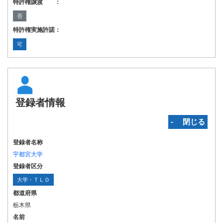
特許権譲渡 ：
否
特許権実施許諾：
可
登録者情報
‐ 閉じる
登録者名称
宇都宮大学
登録者区分
大学・ＴＬＯ
都道府県
栃木県
名前