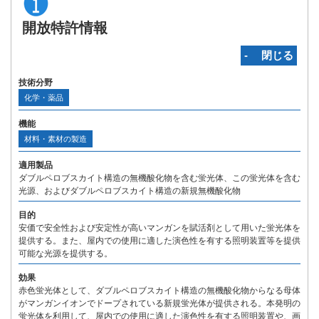
開放特許情報
‐ 閉じる
技術分野
化学・薬品
機能
材料・素材の製造
適用製品
ダブルペロブスカイト構造の無機酸化物を含む蛍光体、この蛍光体を含む
光源、およびダブルペロブスカイト構造の新規無機酸化物
目的
安価で安全性および安定性が高いマンガンを賦活剤として用いた蛍光体を
提供する。また、屋内での使用に適した演色性を有する照明装置等を提供
可能な光源を提供する。
効果
赤色蛍光体として、ダブルペロブスカイト構造の無機酸化物からなる母体
がマンガンイオンでドープされている新規蛍光体が提供される。本発明の
蛍光体を利用して、屋内での使用に適した演色性を有する照明装置や、画