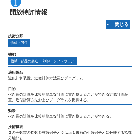
開放特許情報
‐ 閉じる
技術分野
情報・通信
機能
機械・部品の製造
制御・ソフトウェア
適用製品
近似計算装置、近似計算方法及びプログラム
目的
べき乗の計算を比較的簡単な計算に置き換えることができる近似計算装
置、近似計算方法およびプログラムを提供する。
効果
べき乗の計算を比較的簡単な計算に置き換えることができる。
技術概要
２の実数乗の指数を整数部分と０以上１未満の小数部分とに分離する指数
分離部と、