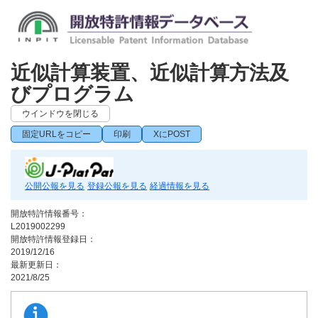
近似計算装置、近似計算方法及
びプログラム
ウインドウを閉じる
固定URLをコピー
印刷
XにPOST
公開公報を見る
登録公報を見る
経過情報を見る
開放特許情報番号：
L2019002299
開放特許情報登録日：
2019/12/16
最新更新日：
2021/8/25