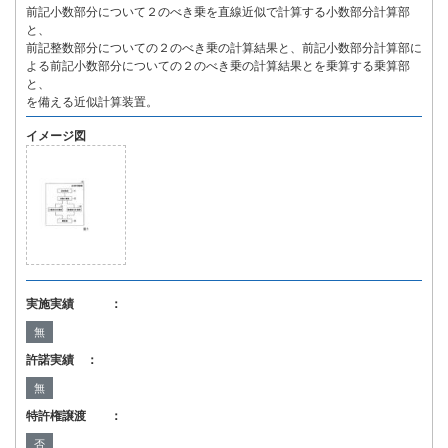
前記小数部分について２のべき乗を直線近似で計算する小数部分計算部
と、
前記整数部分についての２のべき乗の計算結果と、前記小数部分計算部に
よる前記小数部分についての２のべき乗の計算結果とを乗算する乗算部
と、
を備える近似計算装置。
イメージ図
実施実績 ：
無
許諾実績 ：
無
特許権譲渡 ：
否