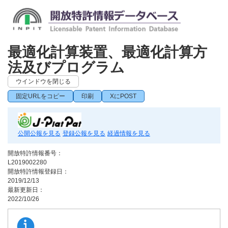
最適化計算装置、最適化計算方
法及びプログラム
ウインドウを閉じる
固定URLをコピー
印刷
XにPOST
公開公報を見る
登録公報を見る
経過情報を見る
開放特許情報番号：
L2019002280
開放特許情報登録日：
2019/12/13
最新更新日：
2022/10/26