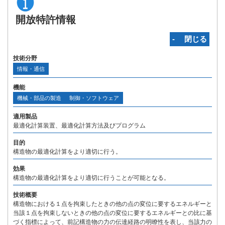
開放特許情報
‐ 閉じる
技術分野
情報・通信
機能
機械・部品の製造
制御・ソフトウェア
適用製品
最適化計算装置、最適化計算方法及びプログラム
目的
構造物の最適化計算をより適切に行う。
効果
構造物の最適化計算をより適切に行うことが可能となる。
技術概要
構造物における１点を拘束したときの他の点の変位に要するエネルギーと
当該１点を拘束しないときの他の点の変位に要するエネルギーとの比に基
づく指標によって、前記構造物の力の伝達経路の明瞭性を表し、当該力の