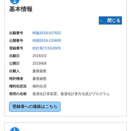
基本情報
‐ 閉じる
出願番号
特願2018-017652
公開番号
特開2019-133600
登録番号
特許第7133189号
出願日
2018/2/2
公開日
2019/8/8
出願人
慶應義塾
特許権者
慶應義塾
権利化状況
権利化済
発明の名称
最適化計算装置、最適化計算方法及びプログラム
登録者への連絡はこちら