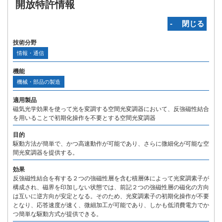
開放特許情報
‐ 閉じる
技術分野
情報・通信
機能
機械・部品の製造
適用製品
磁気光学効果を使って光を変調する空間光変調器において、反強磁性結合
を用いることで初期化操作を不要とする空間光変調器
目的
駆動方法が簡単で、かつ高速動作が可能であり、さらに微細化が可能な空
間光変調器を提供する。
効果
反強磁性結合を有する２つの強磁性層を含む積層体によって光変調素子が
構成され、磁界を印加しない状態では、前記２つの強磁性層の磁化の方向
は互いに逆方向が安定となる。そのため、光変調素子の初期化操作が不要
となり、応答速度が速く、微細加工が可能であり、しかも低消費電力でか
つ簡単な駆動方式が提供できる。