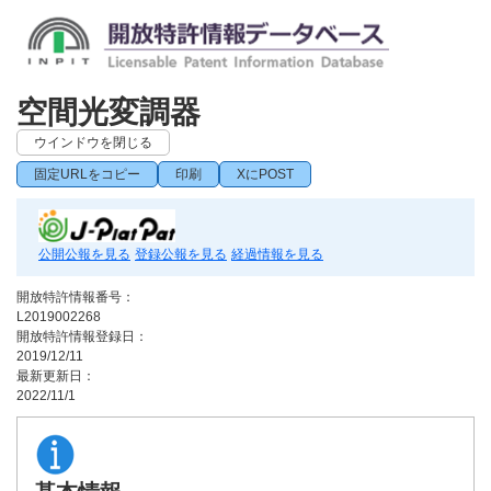
空間光変調器
ウインドウを閉じる
固定URLをコピー
印刷
XにPOST
公開公報を見る
登録公報を見る
経過情報を見る
開放特許情報番号：
L2019002268
開放特許情報登録日：
2019/12/11
最新更新日：
2022/11/1