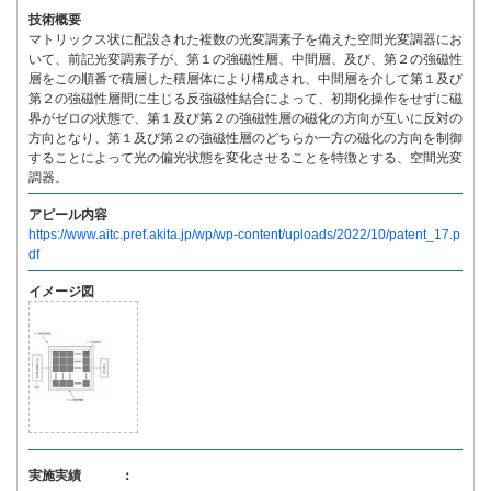
技術概要
マトリックス状に配設された複数の光変調素子を備えた空間光変調器にお
いて、前記光変調素子が、第１の強磁性層、中間層、及び、第２の強磁性
層をこの順番で積層した積層体により構成され、中間層を介して第１及び
第２の強磁性層間に生じる反強磁性結合によって、初期化操作をせずに磁
界がゼロの状態で、第１及び第２の強磁性層の磁化の方向が互いに反対の
方向となり、第１及び第２の強磁性層のどちらか一方の磁化の方向を制御
することによって光の偏光状態を変化させることを特徴とする、空間光変
調器。
アピール内容
https://www.aitc.pref.akita.jp/wp/wp-content/uploads/2022/10/patent_17.p
df
イメージ図
実施実績 ：