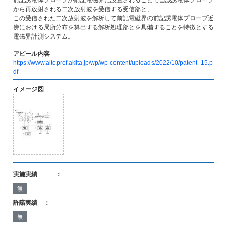
前記誘電体プローブが前記電磁界に設置されることで当該誘電体プローブ
から再放射される二次放射波を受信する受信部と、
この受信された二次放射波を解析して前記電磁界の前記誘電体プローブ近
傍における局所分布を算出する解析処理部とを具備することを特徴とする
電磁界計測システム。
アピール内容
https://www.aitc.pref.akita.jp/wp/wp-content/uploads/2022/10/patent_15.p
df
イメージ図
実施実績 ：
無
許諾実績 ：
無