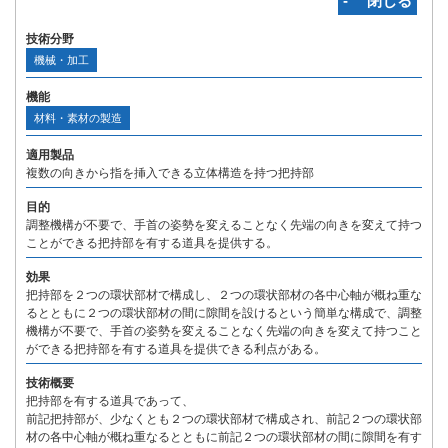
‐ 閉じる
技術分野
機械・加工
機能
材料・素材の製造
適用製品
複数の向きから指を挿入できる立体構造を持つ把持部
目的
調整機構が不要で、手首の姿勢を変えることなく先端の向きを変えて持つ
ことができる把持部を有する道具を提供する。
効果
把持部を２つの環状部材で構成し、２つの環状部材の各中心軸が概ね重な
るとともに２つの環状部材の間に隙間を設けるという簡単な構成で、調整
機構が不要で、手首の姿勢を変えることなく先端の向きを変えて持つこと
ができる把持部を有する道具を提供できる利点がある。
技術概要
把持部を有する道具であって、
前記把持部が、少なくとも２つの環状部材で構成され、前記２つの環状部
材の各中心軸が概ね重なるとともに前記２つの環状部材の間に隙間を有す