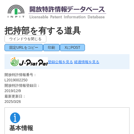
把持部を有する道具
ウインドウを閉じる
固定URLをコピー
印刷
XにPOST
登録公報を見る
経過情報を見る
開放特許情報番号：
L2019002250
開放特許情報登録日：
2019/12/9
最新更新日：
2025/3/26
基本情報